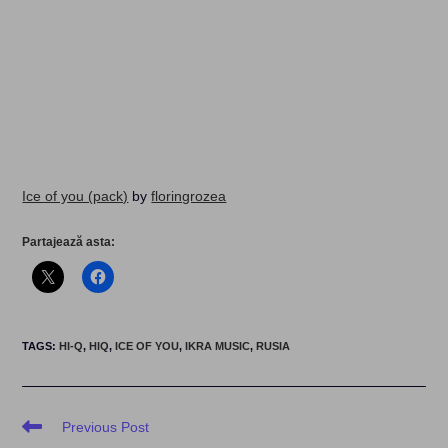
Ice of you (pack)
by
floringrozea
Partajează asta:
TAGS
:
HI-Q
,
HIQ
,
ICE OF YOU
,
IKRA MUSIC
,
RUSIA
Read
Previous Post
more