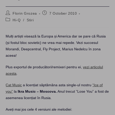
Post
Post
Florin Grozea
7 October 2010
author:
published:
Post
Hi-Q
/
Stiri
category:
Mulți artiști visează la Europa și America dar se pare că Rusia
(și fostul bloc sovietic) ne vrea mai repede. Vezi succesul
Morandi, Deepcentral, Fly Project, Marius Nedelcu în zona
aceea!
Plus exportul de producători/remixeri pentru ei,
vezi articolul
acesta
.
Cat Music
a licențiat săptămâna asta single-ul nostru
“Ice of
you”
la
Ikra Music – Moscova.
Anul trecut “Lose You” a fost de
asemenea licențiat în Rusia.
Aveți mai jos cele 4 versiuni ale melodiei: