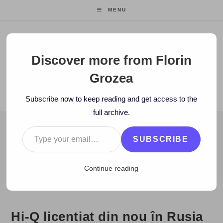
Skip
MENU
to
content
Florin Grozea
Discover more from Florin
Grozea
ENTREPRENEUR. FOUNDER/CEO MOCAPP.
Subscribe now to keep reading and get access to the
full archive.
Type your email…
BLOG
SUBSCRIBE
>
2010
>
October
>
7
>
Stiri
>
Hi-Q licentiat din nou în Rusia
Continue reading
Hi-Q licentiat din nou în Rusia