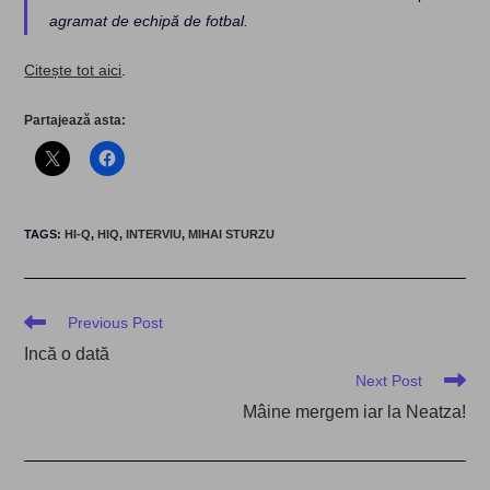
agramat de echipă de fotbal.
Citește tot aici
.
Partajează asta:
TAGS
:
HI-Q
,
HIQ
,
INTERVIU
,
MIHAI STURZU
Read
Previous Post
more
Incă o dată
articles
Next Post
Mâine mergem iar la Neatza!