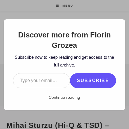
Skip
MENU
to
content
Florin Grozea
Discover more from Florin
Grozea
ENTREPRENEUR. FOUNDER/CEO MOCAPP.
Subscribe now to keep reading and get access to the
full archive.
Type your email…
BLOG
SUBSCRIBE
>
2010
>
October
>
12
>
www
>
Mihai Sturzu (Hi-Q & TSD) – inte
Continue reading
Mihai Sturzu (Hi-Q & TSD) –