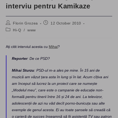
interviu pentru Kamikaze
Post
Post
Florin Grozea
12 October 2010
author:
published:
Post
Hi-Q
/
www
category:
Ați citit interviul acesta cu
Mihai
?
Reporter
: De ce PSD?
Mihai Sturzu
: PSD-ul m-a ales pe mine. În 15 ani de
muzică am văzut țara asta în lung și în lat. Acum cîțiva ani
am început să lucrez la un proiect care se numește
„Modelul meu“, care este o campanie de educație non-
formală pentru tinerii între 16 și 24 de ani. La televizor,
adolescenții de azi nu văd decît porno-bunicuța sau alte
exemple de genul acesta. Ei au toate șansele să creadă că
o carieră de succes înseamnă să fii asistentă TV sau patron