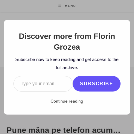
Skip
MENU
to
content
Florin Grozea
Discover more from Florin
Grozea
ENTREPRENEUR. FOUNDER/CEO MOCAPP.
Subscribe now to keep reading and get access to the
full archive.
Type your email…
BLOG
SUBSCRIBE
>
2010
>
November
>
6
>
Zi de zi
>
Pune mâna pe telefon acum
Continue reading
Pune mâna pe telefon acum…