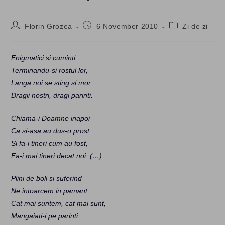
Post
Post
Post
Florin Grozea
6 November 2010
Zi de zi
author:
published:
category:
Enigmatici si cuminti,
Terminandu-si rostul lor,
Langa noi se sting si mor,
Dragii nostri, dragi parinti.
Chiama-i Doamne inapoi
Ca si-asa au dus-o prost,
Si fa-i tineri cum au fost,
Fa-i mai tineri decat noi. (…)
Plini de boli si suferind
Ne intoarcem in pamant,
Cat mai suntem, cat mai sunt,
Mangaiati-i pe parinti.