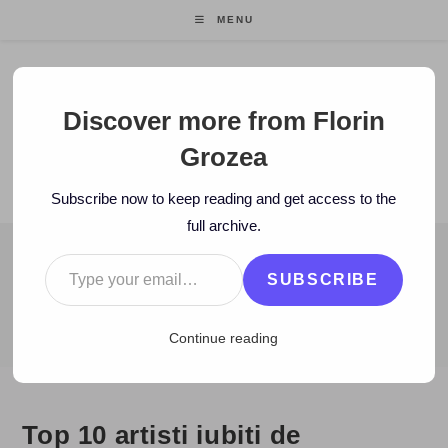
Skip
MENU
to
content
Florin Grozea
Discover more from Florin
Grozea
ENTREPRENEUR. FOUNDER/CEO MOCAPP.
Subscribe now to keep reading and get access to the
full archive.
Type your email…
BLOG
SUBSCRIBE
>
2010
>
November
>
7
>
www
>
Top 10 artisti iubiti de americani
Continue reading
Top 10 artisti iubiti de