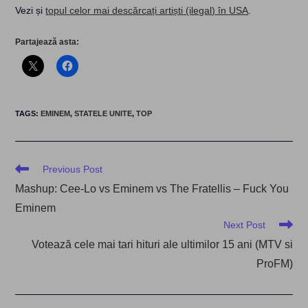
Vezi și
topul celor mai descărcați artiști (ilegal) în USA
.
Partajează asta:
TAGS
:
EMINEM
,
STATELE UNITE
,
TOP
Read
Previous Post
more
Mashup: Cee-Lo vs Eminem vs The Fratellis – Fuck You
articles
Eminem
Next Post
Votează cele mai tari hituri ale ultimilor 15 ani (MTV si
ProFM)