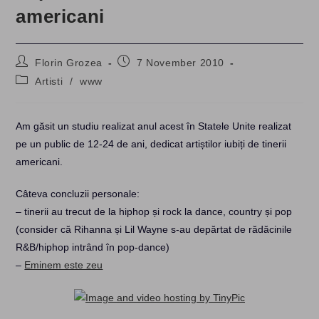
americani
Post
Post
Florin Grozea
7 November 2010
author:
published:
Post
Artisti
/
www
category:
Am găsit un studiu realizat anul acest în Statele Unite realizat
pe un public de 12-24 de ani, dedicat artiștilor iubiți de tinerii
americani.
Câteva concluzii personale:
– tinerii au trecut de la hiphop și rock la dance, country și pop
(consider că Rihanna și Lil Wayne s-au depărtat de rădăcinile
R&B/hiphop intrând în pop-dance)
–
Eminem este zeu