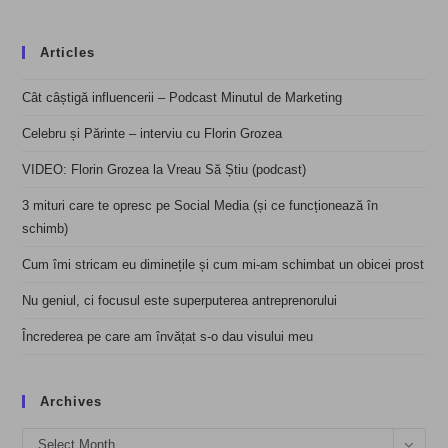
Articles
Cât câștigă influencerii – Podcast Minutul de Marketing
Celebru și Părinte – interviu cu Florin Grozea
VIDEO: Florin Grozea la Vreau Să Știu (podcast)
3 mituri care te opresc pe Social Media (și ce funcționează în
schimb)
Cum îmi stricam eu diminețile și cum mi-am schimbat un obicei prost
Nu geniul, ci focusul este superputerea antreprenorului
Încrederea pe care am învățat s-o dau visului meu
Archives
Archives
Select Month