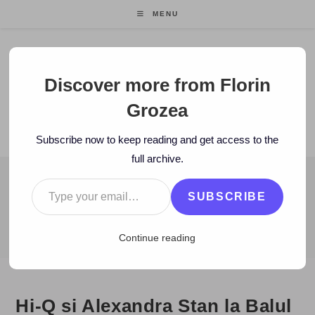
Skip
MENU
to
content
Florin Grozea
Discover more from Florin
Grozea
ENTREPRENEUR. FOUNDER/CEO MOCAPP.
Subscribe now to keep reading and get access to the
full archive.
Type your email…
BLOG
SUBSCRIBE
>
2010
>
November
>
23
>
Hi-Q
>
Hi-Q si Alexandra Stan la Balul 
Continue reading
Hi-Q si Alexandra Stan la Balul