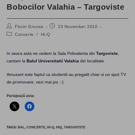
Bobocilor Valahia – Targoviste
Post
Post
Florin Grozea
23 November 2010
author:
published:
Post
Concerte
/
Hi-Q
category:
In seara asta ne vedem la Sala Polivalenta din
Targoviste
,
cantam la
Balul Universitatii Valahia
din localitate.
Amuzant este faptul ca studentii au pregatit chiar si un spot TV
de promovare, vezi mai jos :-)
Partajează asta:
TAGS
:
BAL
,
CONCERTE
,
HI-Q
,
HIQ
,
TARGIVOSTE