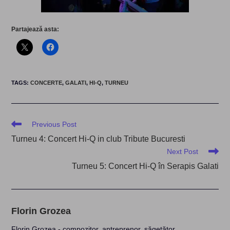
Partajează asta:
TAGS
:
CONCERTE
,
GALATI
,
HI-Q
,
TURNEU
Read
Previous Post
more
Turneu 4: Concert Hi-Q in club Tribute Bucuresti
articles
Next Post
Turneu 5: Concert Hi-Q în Serapis Galati
Florin Grozea
Florin Grozea - compozitor, antreprenor, săgetător.