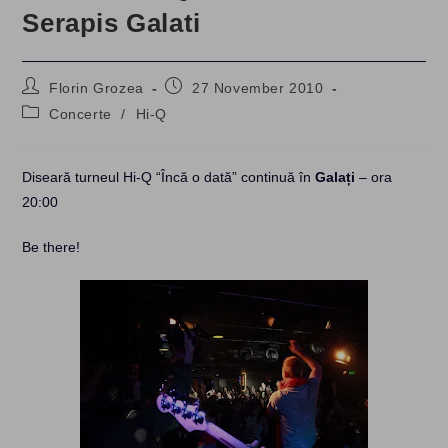
Serapis Galati
Post
Post
Florin Grozea
27 November 2010
author:
published:
Post
Concerte
/
Hi-Q
category:
Diseară turneul Hi-Q “Încă o dată” continuă în
Galați
– ora
20:00
Be there!