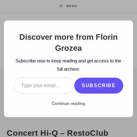
Skip
MENU
to
content
Florin Grozea
Discover more from Florin
Grozea
ENTREPRENEUR. FOUNDER/CEO MOCAPP.
Subscribe now to keep reading and get access to the
full archive.
Type your email…
BLOG
SUBSCRIBE
>
2010
>
November
>
27
>
Hi-Q
>
Concert Hi-Q – RestoClub Serap
Continue reading
Concert Hi-Q – RestoClub