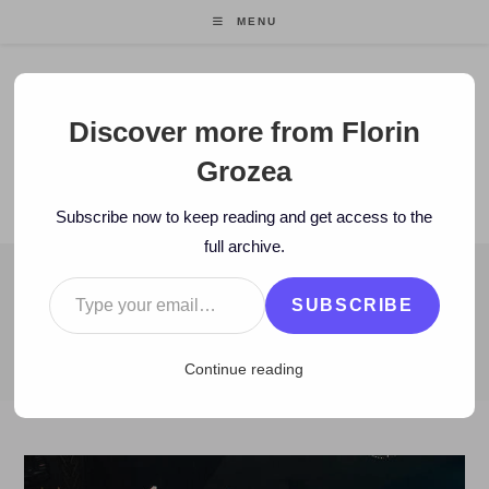
Skip
MENU
to
content
Florin Grozea
Discover more from Florin
Grozea
ENTREPRENEUR. FOUNDER/CEO MOCAPP.
Subscribe now to keep reading and get access to the
full archive.
Type your email…
BLOG
SUBSCRIBE
>
2011
>
January
>
13
>
Hi-Q
>
Azi concert Hi-Q în Oradea
Continue reading