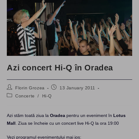
Azi concert Hi-Q în Oradea
Post
Post
Florin Grozea
13 January 2011
author:
published:
Post
Concerte
/
Hi-Q
category:
Azi stăm toată ziua la
Oradea
pentru un eveniment în
Lotus
Mall
. Ziua se încheie cu un concert live Hi-Q la ora 19:00
Vezi programul evenimentului mai jos: