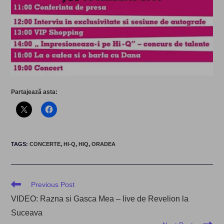
Partajează asta:
TAGS
:
CONCERTE
,
HI-Q
,
HIQ
,
ORADEA
Read
Previous Post
more
VIDEO: Razna si Gasca Mea – live de Revelion la
articles
Suceava