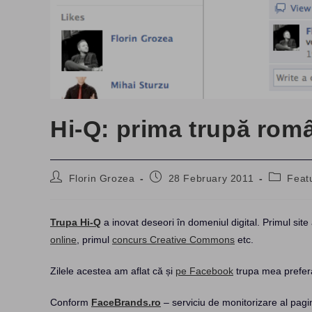
Hi-Q: prima trupă ro
Post
Post
Post
Florin Grozea
28 February 2011
Feat
author:
published:
category
Trupa Hi-Q
a inovat deseori în domeniul digital. Primul site
online
, primul
concurs Creative Commons
etc.
Zilele acestea am aflat că și
pe Facebook
trupa mea preferat
Conform
FaceBrands.ro
– serviciu de monitorizare al pag