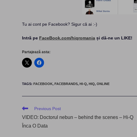
Tu ai cont pe Facebook? Sigur că ai :-)
Intră pe
FaceBook.com/hiqromania
și dă-ne un LIKE!
Partajează asta:
TAGS
:
FACEBOOK
,
FACEBRANDS
,
HI-Q
,
HIQ
,
ONLINE
Read
Previous Post
more
VIDEO: Doctorul nebun – behind the scenes – Hi-Q
articles
Înca O Data