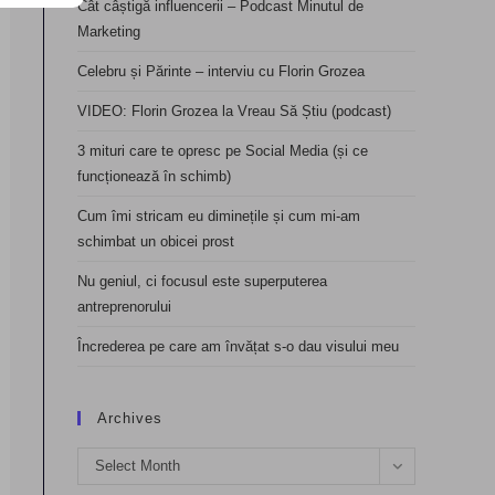
Cât câștigă influencerii – Podcast Minutul de
Marketing
Celebru și Părinte – interviu cu Florin Grozea
VIDEO: Florin Grozea la Vreau Să Știu (podcast)
3 mituri care te opresc pe Social Media (și ce
funcționează în schimb)
Cum îmi stricam eu diminețile și cum mi-am
schimbat un obicei prost
Nu geniul, ci focusul este superputerea
antreprenorului
Încrederea pe care am învățat s-o dau visului meu
Archives
Archives
Select Month