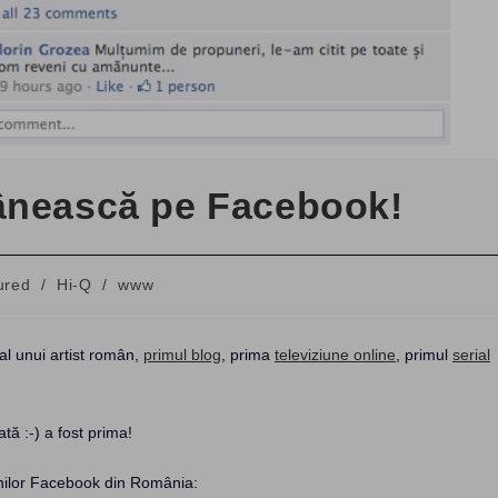
mânească pe Facebook!
ured
/
Hi-Q
/
www
:
 al unui artist român,
primul blog
, prima
televiziune online
, primul
serial
ă :-) a fost prima!
inilor Facebook din România: