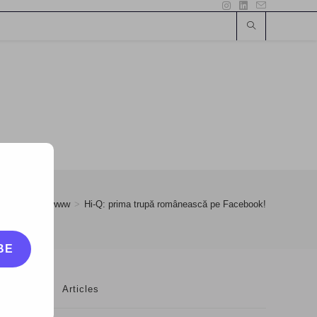
ary
>
28
>
www
>
Hi-Q: prima trupă românească pe Facebook!
BE
Articles