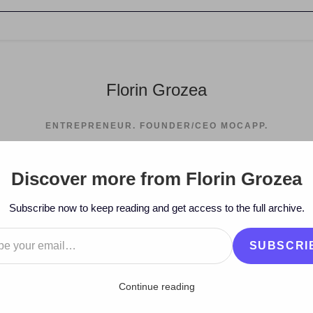
Florin Grozea
ENTREPRENEUR. FOUNDER/CEO MOCAPP.
Discover more from Florin Grozea
>
2011
>
Febru
Subscribe now to keep reading and get access to the full archive.
…
SUBSCRI
Continue reading