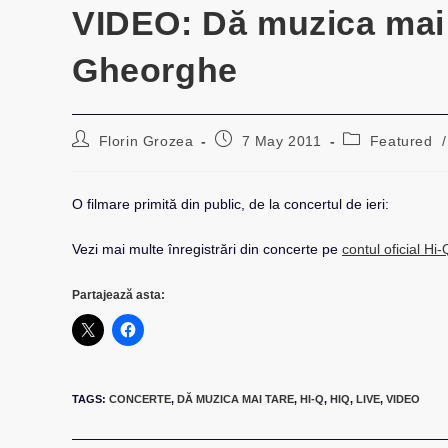
VIDEO: Dă muzica mai t
Gheorghe
Post
Post
Post
Florin Grozea
7 May 2011
Featured
/
author:
published:
category:
O filmare primită din public, de la concertul de ieri:
Vezi mai multe înregistrări din concerte pe
contul oficial H
Partajează asta:
TAGS
:
CONCERTE
,
DĂ MUZICA MAI TARE
,
HI-Q
,
HIQ
,
LIVE
,
VIDEO