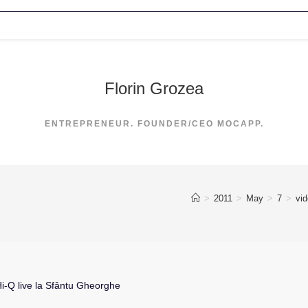
Florin Grozea
ENTREPRENEUR. FOUNDER/CEO MOCAPP.
>
2011
>
May
>
7
>
vi