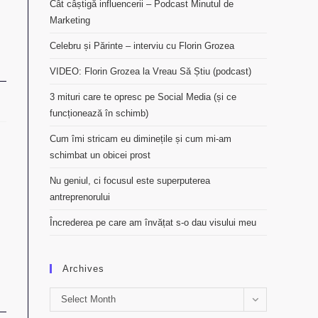
Cât câștigă influencerii – Podcast Minutul de
Marketing
Celebru și Părinte – interviu cu Florin Grozea
VIDEO: Florin Grozea la Vreau Să Știu (podcast)
3 mituri care te opresc pe Social Media (și ce
funcționează în schimb)
Cum îmi stricam eu diminețile și cum mi-am
schimbat un obicei prost
Nu geniul, ci focusul este superputerea
antreprenorului
Încrederea pe care am învățat s-o dau visului meu
Archives
Archives
Select Month