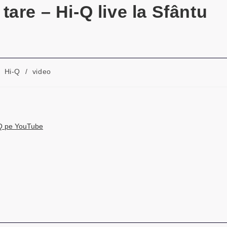
are – Hi-Q live la Sfântu
Hi-Q
/
video
i-Q pe YouTube