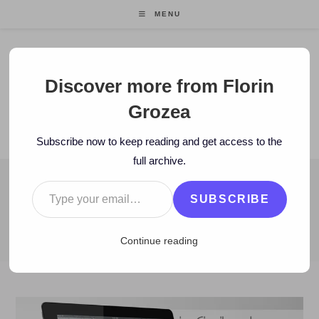
Skip
MENU
to
content
Florin Grozea
Discover more from Florin
Grozea
ENTREPRENEUR. FOUNDER/CEO MOCAPP.
Subscribe now to keep reading and get access to the
full archive.
Type your email…
BLOG
SUBSCRIBE
>
2011
>
September
>
23
>
video
>
FUN: Muzică din orice!
Continue reading