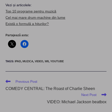
Vezi și articolele:
Top 10 programe pentru muzică
Cel mai mare drum-machine din lume
Există o formulă a hiturilor?
Partajează asta:
TAGS
:
IPAD
,
MUZICA
,
VIDEO
,
WII
,
YOUTUBE
Read
Previous Post
more
COMEDY CENTRAL: The Roast of Charlie Sheen
articles
Next Post
VIDEO: Michael Jackson beatbox