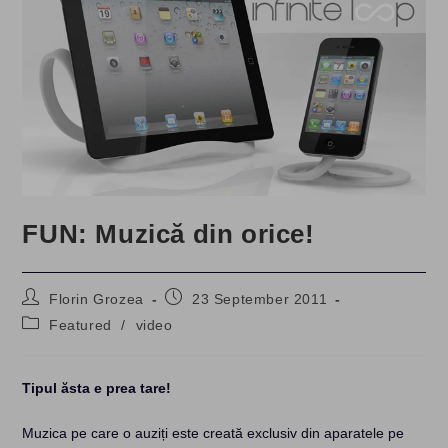
FUN: Muzică din orice!
Post
Post
Florin Grozea
23 September 2011
author:
published:
Post
Featured
/
video
category:
Tipul ăsta e prea tare!
Muzica pe care o auziți este creată exclusiv din aparatele pe