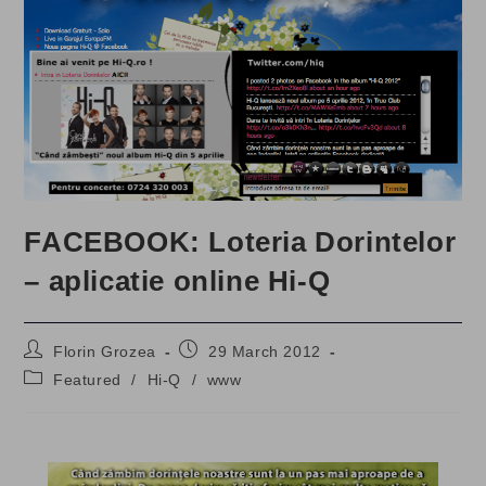
FACEBOOK: Loteria Dorintelor
– aplicatie online Hi-Q
Post
Post
Florin Grozea
29 March 2012
author:
published:
Post
Featured
/
Hi-Q
/
www
category: