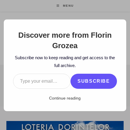
Skip
MENU
to
content
Florin Grozea
Discover more from Florin
Grozea
ENTREPRENEUR. FOUNDER/CEO MOCAPP.
Subscribe now to keep reading and get access to the
full archive.
Type your email…
BLOG
SUBSCRIBE
>
2012
>
March
>
29
>
www
>
FACEBOOK: Loteria Dorintelor – apl
Continue reading