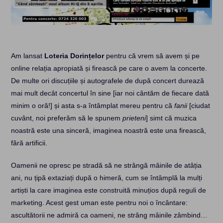
Am lansat
Loteria Dorințelor
pentru că vrem să avem și pe
online relația apropiată și firească pe care o avem la concerte.
De multe ori discuțiile și autografele de după concert durează
mai mult decât concertul în sine [iar noi cântăm de fiecare dată
minim o oră!] și asta s-a întâmplat mereu pentru că
fanii
[ciudat
cuvânt, noi preferăm să le spunem
prieteni
] simt că muzica
noastră este una sinceră, imaginea noastră este una firească,
fără artificii.
Oamenii ne opresc pe stradă să ne strângă mâinile de atâția
ani, nu țipă extaziați după o himeră, cum se întâmplă la mulți
artiști la care imaginea este construită minuțios după reguli de
marketing. Acest gest uman este pentru noi o încântare:
ascultătorii ne admiră ca oameni, ne strâng mâinile zâmbind…