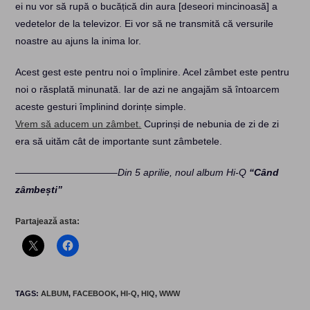
ei nu vor să rupă o bucățică din aura [deseori mincinoasă] a
vedetelor de la televizor. Ei vor să ne transmită că versurile
noastre au ajuns la inima lor.
Acest gest este pentru noi o împlinire. Acel zâmbet este pentru
noi o răsplată minunată. Iar de azi ne angajăm să întoarcem
aceste gesturi împlinind dorințe simple.
Vrem să aducem un zâmbet.
Cuprinși de nebunia de zi de zi
era să uităm cât de importante sunt zâmbetele.
——————————–
Din 5 aprilie, noul album Hi-Q
“Când
zâmbești”
Partajează asta:
TAGS
:
ALBUM
,
FACEBOOK
,
HI-Q
,
HIQ
,
WWW