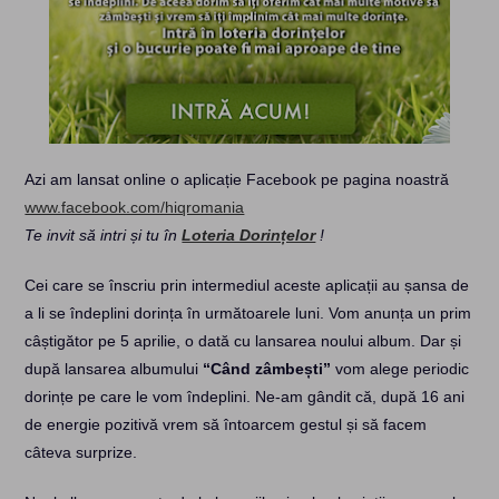
Azi am lansat online o aplicație Facebook pe pagina noastră
www.facebook.com/hiqromania
Te invit să intri și tu în
Loteria Dorințelor
!
Cei care se înscriu prin intermediul aceste aplicații au șansa de
a li se îndeplini dorința în următoarele luni. Vom anunța un prim
câștigător pe 5 aprilie, o dată cu lansarea noului album. Dar și
după lansarea albumului
“Când zâmbești”
vom alege periodic
dorințe pe care le vom îndeplini. Ne-am gândit că, după 16 ani
de energie pozitivă vrem să întoarcem gestul și să facem
câteva surprize.