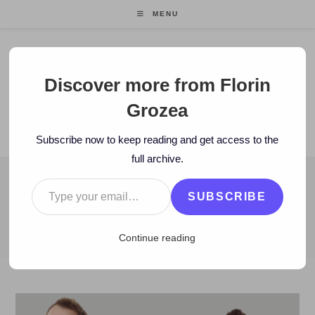
Skip
MENU
to
content
Florin Grozea
Discover more from Florin
Grozea
ENTREPRENEUR. FOUNDER/CEO MOCAPP.
Subscribe now to keep reading and get access to the
full archive.
Type your email…
BLOG
SUBSCRIBE
>
2012
>
April
>
5
>
Muzica noua
>
MUSIC: Hi-Q – Albumul Când 
Continue reading