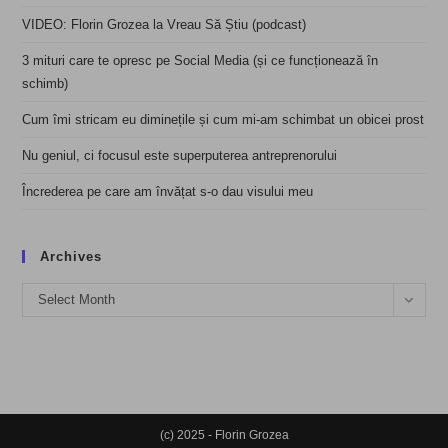
VIDEO: Florin Grozea la Vreau Să Știu (podcast)
3 mituri care te opresc pe Social Media (și ce funcționează în
schimb)
Cum îmi stricam eu diminețile și cum mi-am schimbat un obicei prost
Nu geniul, ci focusul este superputerea antreprenorului
Încrederea pe care am învățat s-o dau visului meu
Archives
Archives
Select Month
(c) 2025 - Florin Grozea