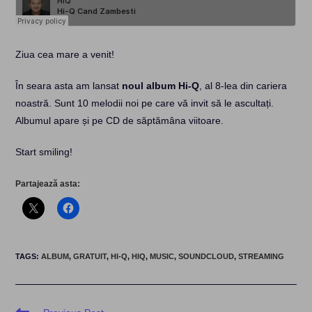
Ziua cea mare a venit!
În seara asta am lansat
noul album Hi-Q
, al 8-lea din cariera
noastră. Sunt 10 melodii noi pe care vă invit să le ascultați.
Albumul apare și pe CD de săptămâna viitoare.
Start smiling!
Partajează asta:
TAGS
:
ALBUM
,
GRATUIT
,
HI-Q
,
HIQ
,
MUSIC
,
SOUNDCLOUD
,
STREAMING
Read