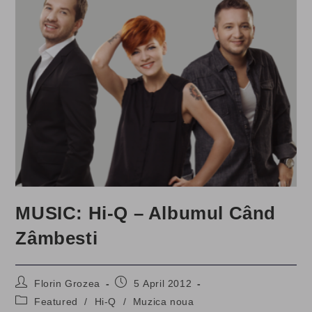
MUSIC: Hi-Q – Albumul Când
Zâmbesti
Post
Post
Florin Grozea
5 April 2012
author:
published:
Post
Featured
/
Hi-Q
/
Muzica noua