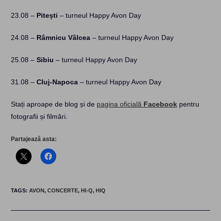
23.08 –
Pitești
– turneul Happy Avon Day
24.08 –
Râmnicu Vâlcea
– turneul Happy Avon Day
25.08 –
Sibiu
– turneul Happy Avon Day
31.08 –
Cluj-Napoca
– turneul Happy Avon Day
Stați aproape de blog și de
pagina oficială
Facebook
pentru
fotografii și filmări.
Partajează asta:
TAGS
:
AVON
,
CONCERTE
,
HI-Q
,
HIQ