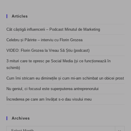
Articles
Cât câștigă influencerii – Podcast Minutul de Marketing
Celebru și Părinte – interviu cu Florin Grozea
VIDEO: Florin Grozea la Vreau Să Știu (podcast)
3 mituri care te opresc pe Social Media (și ce funcționează în
schimb)
Cum îmi stricam eu diminețile și cum mi-am schimbat un obicei prost
Nu geniul, ci focusul este superputerea antreprenorului
Încrederea pe care am învățat s-o dau visului meu
Archives
Archives
Select Month