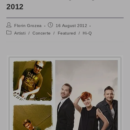
2012
Post
Post
Florin Grozea
16 August 2012
author:
published:
Post
Artisti
/
Concerte
/
Featured
/
Hi-Q
category: