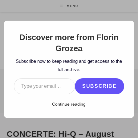
Skip
MENU
to
content
Florin Grozea
Discover more from Florin
Grozea
ENTREPRENEUR. FOUNDER/CEO MOCAPP.
Subscribe now to keep reading and get access to the
full archive.
Type your email…
BLOG
SUBSCRIBE
>
2012
>
August
>
16
>
Artisti
>
CONCERTE: Hi-Q – August 2012
Continue reading
CONCERTE: Hi-Q – August