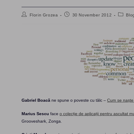
Post
Post
Post
Florin Grozea
30 November 2012
Blo
author:
published:
categor
Gabriel Boacă
ne spune o poveste cu tâlc –
Cum se naște 
Marius Sescu
face
o colecție de aplicații pentru ascultat m
Grooveshark, Zonga.