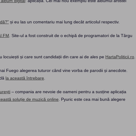
album digital
: aplicația. Cel mai nou exemplu este albumul artistei
odă?”
și eu las un comentariu mai lung decât articolul respectiv.
al.FM
. Site-ul a fost construit de o echipă de programatori de la Târgu
u locuiești și care sunt candidații din care ai de ales pe
HartaPoliticii.ro
.
ai Fuego alegerea tuturor când vine vorba de parodii și anecdote.
ndă
la această întrebare
.
urești
– compania are nevoie de oameni pentru a susține aplicația
astă soluție de muzică online
. Pyuric este cea mai bună alegere