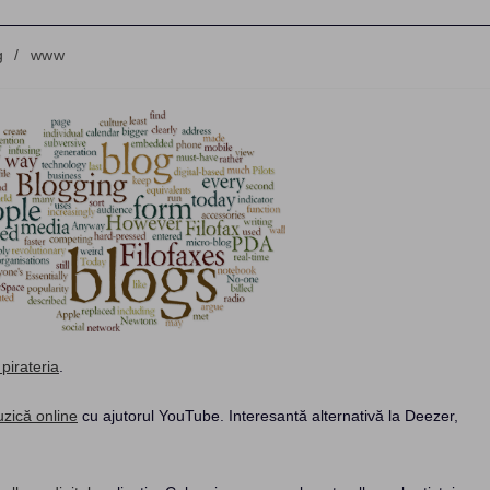
g
/
www
y:
pirateria
.
uzică online
cu ajutorul YouTube. Interesantă alternativă la Deezer,