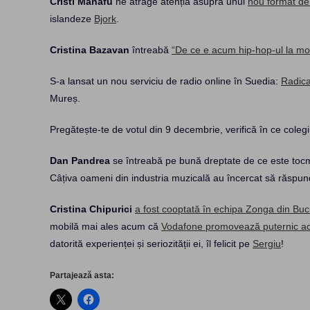
Cristi Manafu
ne atrage atenția asupra unui
nou format de 
islandeze
Bjork
.
Cristina Bazavan
întreabă
“De ce e acum hip-hop-ul la m
S-a lansat un nou serviciu de radio online în Suedia:
Radic
Mureș.
Pregătește-te de votul din 9 decembrie, verifică în ce colegi
Dan Pandrea
se întreabă pe bună dreptate de ce este tocm
Câțiva oameni din industria muzicală au încercat să răspu
Cristina Chipurici
a fost cooptată în echipa Zonga din Buc
mobilă mai ales acum că
Vodafone promovează puternic ace
datorită experienței și seriozității ei, îl felicit pe
Sergiu
!
Partajează asta: