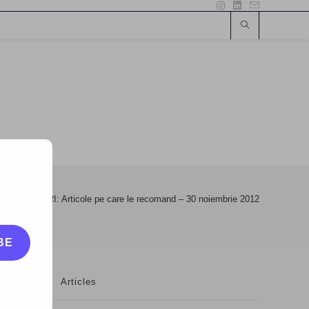
g
>
BLOGURI: Articole pe care le recomand – 30 noiembrie 2012
BE
Articles