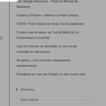
Cât câștigă influencerii – Podcast Minutul de
Marketing
Celebru și Părinte – interviu cu Florin Grozea
VIDEO: Florin Grozea la Vreau Să Știu (podcast)
3 mituri care te opresc pe Social Media (și ce
funcționează în schimb)
Cum îmi stricam eu diminețile și cum mi-am
schimbat un obicei prost
Nu geniul, ci focusul este superputerea
antreprenorului
Încrederea pe care am învățat s-o dau visului meu
Archives
Archives
Select Month