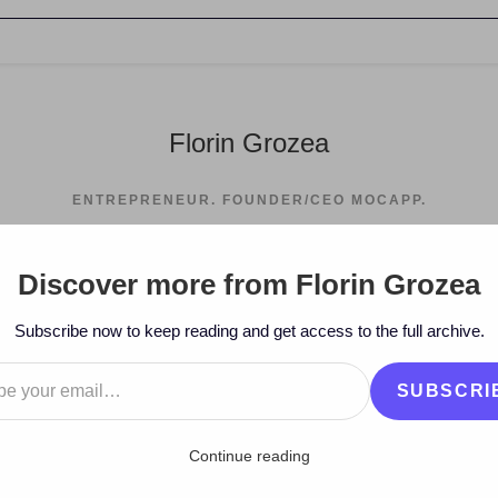
Florin Grozea
ENTREPRENEUR. FOUNDER/CEO MOCAPP.
Discover more from Florin Grozea
>
2012
>
November
>
30
>
Blo
Subscribe now to keep reading and get access to the full archive.
…
SUBSCRI
Continue reading