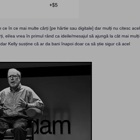
e în ce mai multe cărți [pe hârtie sau digitale] dar mulți nu citesc ace
ți, el/ea vrea în primul rând ca ideile/mesajul să ajungă la cât mai mulți
, dar Kelly susține că ar da bani înapoi doar ca să știe sigur că acel