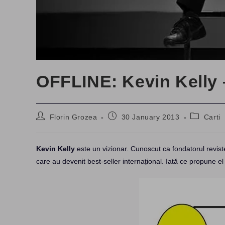
OFFLINE: Kevin Kelly –
Post
Post
Post
Florin Grozea
30 January 2013
Carti
author:
published:
category:
Kevin Kelly
este un vizionar. Cunoscut ca fondatorul revist
care au devenit best-seller internațional. Iată ce propune e