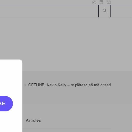
>
30
>
Carti
>
OFFLINE: Kevin Kelly – te plătesc să mă citesti
BE
Articles