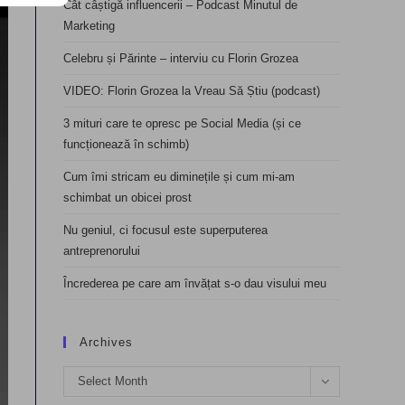
Cât câștigă influencerii – Podcast Minutul de
Marketing
Celebru și Părinte – interviu cu Florin Grozea
VIDEO: Florin Grozea la Vreau Să Știu (podcast)
3 mituri care te opresc pe Social Media (și ce
funcționează în schimb)
Cum îmi stricam eu diminețile și cum mi-am
schimbat un obicei prost
Nu geniul, ci focusul este superputerea
antreprenorului
Încrederea pe care am învățat s-o dau visului meu
Archives
Archives
Select Month