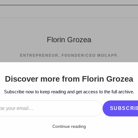
Florin Grozea
ENTREPRENEUR. FOUNDER/CEO MOCAPP.
Discover more from Florin Grozea
>
2013
>
January
Subscribe now to keep reading and get access to the full archive.
…
SUBSCRI
Continue reading