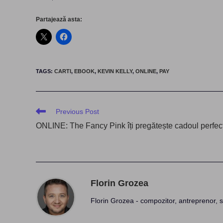
Partajează asta:
TAGS
:
CARTI
,
EBOOK
,
KEVIN KELLY
,
ONLINE
,
PAY
Read
Previous Post
more
ONLINE: The Fancy Pink îți pregătește cadoul perfec
articles
Florin Grozea
Florin Grozea - compozitor, antreprenor, s