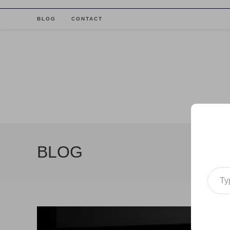
Skip
to
BLOG
CONTACT
content
BLOG
Type your email