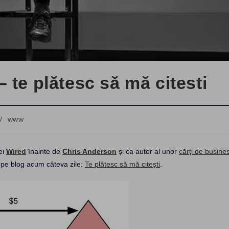
 te plătesc să mă citesti
/
www
ei
Wired
înainte de
Chris Anderson
și ca autor al unor
cărți de busine
l pe blog acum câteva zile:
Te plătesc să mă citești
.