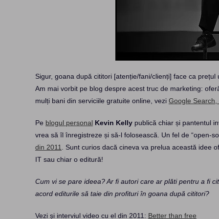
Sigur, goana după cititori [atenție/fani/clienți] face ca prețul
Am mai vorbit pe blog despre acest truc de marketing: oferă
mulți bani din serviciile gratuite online, vezi
Google Search,
Pe
blogul personal
Kevin Kelly
publică chiar și pantentul in
vrea să îl înregistreze și să-l folosească. Un fel de “open
din 2011
. Sunt curios dacă cineva va prelua această idee ofer
IT sau chiar o editură!
Cum vi se pare ideea? Ar fi autori care ar plăti pentru a fi c
acord editurile să taie din profituri în goana după cititori?
Vezi și interviul video cu el din 2011:
Better than free