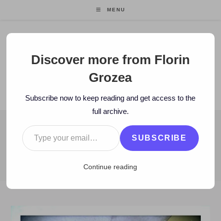
Skip
MENU
to
content
Florin Grozea
Discover more from Florin
Grozea
ENTREPRENEUR. FOUNDER/CEO MOCAPP.
Subscribe now to keep reading and get access to the
full archive.
Type your email…
BLOG
SUBSCRIBE
>
2014
>
January
>
1
>
Zi de zi
>
Ce îmi zice Universul în noapte
Continue reading