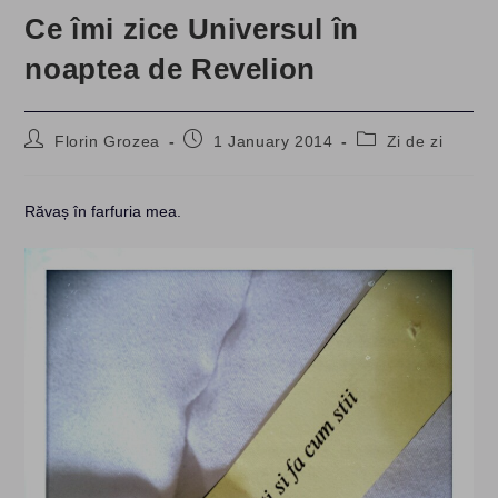
Ce îmi zice Universul în
noaptea de Revelion
Post
Post
Post
Florin Grozea
1 January 2014
Zi de zi
author:
published:
category:
Răvaș în farfuria mea.