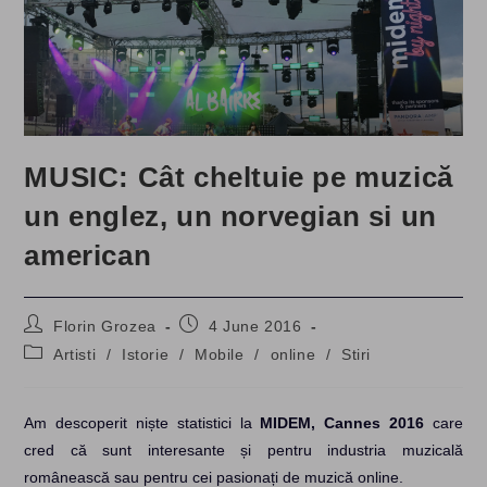
MUSIC: Cât cheltuie pe muzică
un englez, un norvegian si un
american
Post
Post
Florin Grozea
4 June 2016
author:
published:
Post
Artisti
/
Istorie
/
Mobile
/
online
/
Stiri
category:
Am descoperit niște statistici la
MIDEM, Cannes 2016
care
cred că sunt interesante și pentru industria muzicală
românească sau pentru cei pasionați de muzică online.