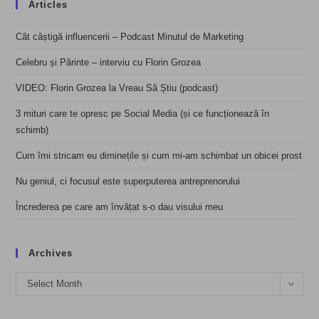
Articles
Cât câștigă influencerii – Podcast Minutul de Marketing
Celebru și Părinte – interviu cu Florin Grozea
VIDEO: Florin Grozea la Vreau Să Știu (podcast)
3 mituri care te opresc pe Social Media (și ce funcționează în
schimb)
Cum îmi stricam eu diminețile și cum mi-am schimbat un obicei prost
Nu geniul, ci focusul este superputerea antreprenorului
Încrederea pe care am învățat s-o dau visului meu
Archives
Archives
Select Month