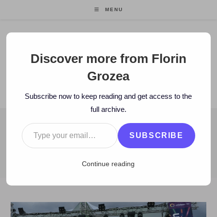
Skip
MENU
to
content
Florin Grozea
Discover more from Florin
Grozea
ENTREPRENEUR. FOUNDER/CEO MOCAPP.
Subscribe now to keep reading and get access to the
full archive.
Type your email…
BLOG
SUBSCRIBE
>
2016
>
June
>
4
>
Istorie
>
MUSIC: Cât cheltuie pe muzică un en
Continue reading