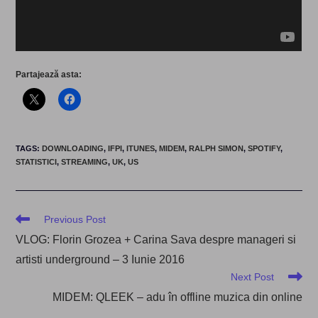
Partajează asta:
TAGS
:
DOWNLOADING
,
IFPI
,
ITUNES
,
MIDEM
,
RALPH SIMON
,
SPOTIFY
,
STATISTICI
,
STREAMING
,
UK
,
US
Read
Previous Post
more
VLOG: Florin Grozea + Carina Sava despre manageri si
articles
artisti underground – 3 Iunie 2016
Next Post
MIDEM: QLEEK – adu în offline muzica din online