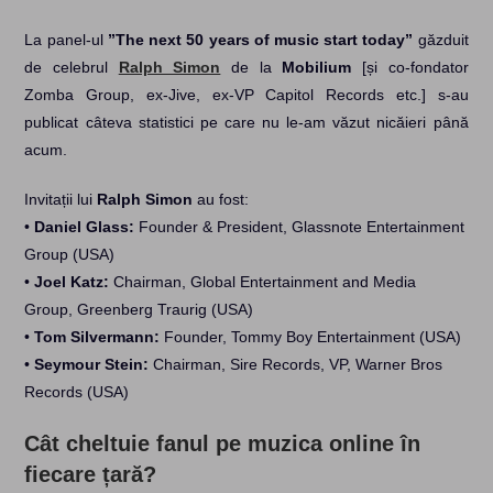
La panel-ul
”The next 50 years of music start today”
găzduit
de celebrul
Ralph Simon
de la
Mobilium
[și co-fondator
Zomba Group, ex-Jive, ex-VP Capitol Records etc.] s-au
publicat câteva statistici pe care nu le-am văzut nicăieri până
acum.
Invitații lui
Ralph Simon
au fost:
•
Daniel Glass:
Founder & President, Glassnote Entertainment
Group (USA)
•
Joel Katz:
Chairman, Global Entertainment and Media
Group, Greenberg Traurig (USA)
•
Tom Silvermann:
Founder, Tommy Boy Entertainment (USA)
•
Seymour Stein:
Chairman, Sire Records, VP, Warner Bros
Records (USA)
Cât cheltuie fanul pe muzica online în
fiecare țară?