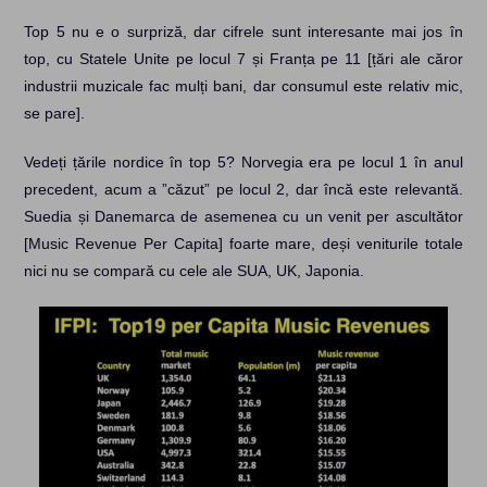
Top 5 nu e o surpriză, dar cifrele sunt interesante mai jos în
top, cu Statele Unite pe locul 7 și Franța pe 11 [țări ale căror
industrii muzicale fac mulți bani, dar consumul este relativ mic,
se pare].
Vedeți țările nordice în top 5? Norvegia era pe locul 1 în anul
precedent, acum a ”căzut” pe locul 2, dar încă este relevantă.
Suedia și Danemarca de asemenea cu un venit per ascultător
[Music Revenue Per Capita] foarte mare, deși veniturile totale
nici nu se compară cu cele ale SUA, UK, Japonia.