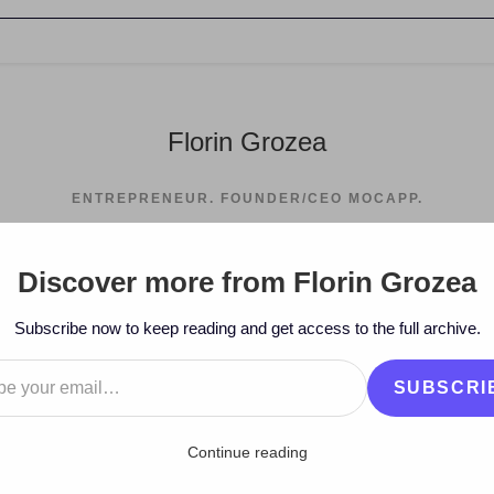
Florin Grozea
ENTREPRENEUR. FOUNDER/CEO MOCAPP.
Discover more from Florin Grozea
>
2016
>
June
>
6
>
Istorie
>
V
Subscribe now to keep reading and get access to the full archive.
…
SUBSCRI
Continue reading