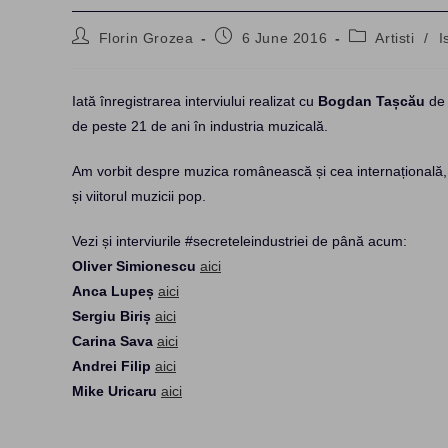
Post
Post
Post
Florin Grozea
6 June 2016
Artisti
/
I
author:
published:
category:
Iată înregistrarea interviului realizat cu
Bogdan Tașcău
de
de peste 21 de ani în industria muzicală.
Am vorbit despre muzica românească și cea internațională, 
și viitorul muzicii pop.
Vezi și interviurile #secreteleindustriei de până acum:
Oliver Simionescu
aici
Anca Lupeș
aici
Sergiu Biriș
aici
Carina Sava
aici
Andrei Filip
aici
Mike Uricaru
aici