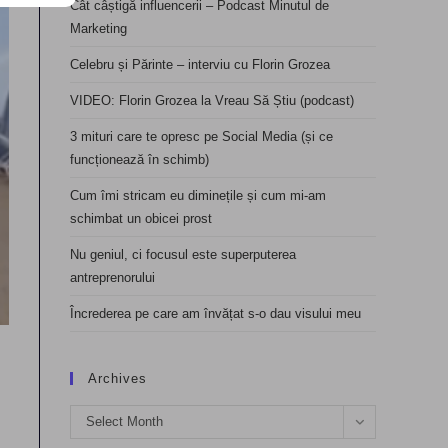
Cât câștigă influencerii – Podcast Minutul de
Marketing
Celebru și Părinte – interviu cu Florin Grozea
VIDEO: Florin Grozea la Vreau Să Știu (podcast)
3 mituri care te opresc pe Social Media (și ce
funcționează în schimb)
Cum îmi stricam eu diminețile și cum mi-am
schimbat un obicei prost
Nu geniul, ci focusul este superputerea
antreprenorului
Încrederea pe care am învățat s-o dau visului meu
Archives
Archives
Select Month