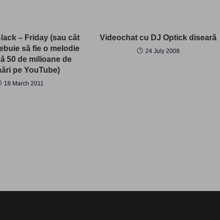
ack – Friday (sau cât
Videochat cu DJ Optick diseară
ebuie să fie o melodie
24 July 2008
că 50 de milioane de
nări pe YouTube)
18 March 2011