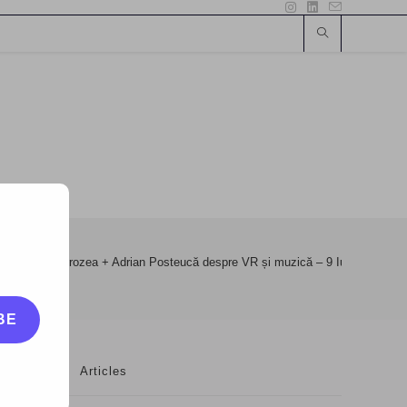
OG: Florin Grozea + Adrian Posteucă despre VR și muzică – 9 Iunie 2016
BE
Articles