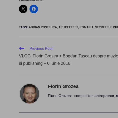
TAGS
:
ADRIAN POSTEUCA
,
AR
,
ICEEFEST
,
ROMANIA
,
SECRETELE IND
Read
Previous Post
more
VLOG: Florin Grozea + Bogdan Tascau despre muzi
articles
si publishing – 6 Iunie 2016
Florin Grozea
Florin Grozea - compozitor, antreprenor, s