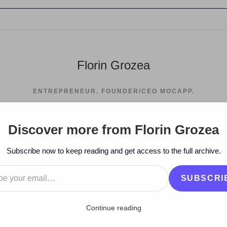
Florin Grozea
ENTREPRENEUR. FOUNDER/CEO MOCAPP.
Discover more from Florin Grozea
>
2016
>
June
>
9
>
Artisti
>
VL
Subscribe now to keep reading and get access to the full archive.
…
SUBSCRI
Continue reading