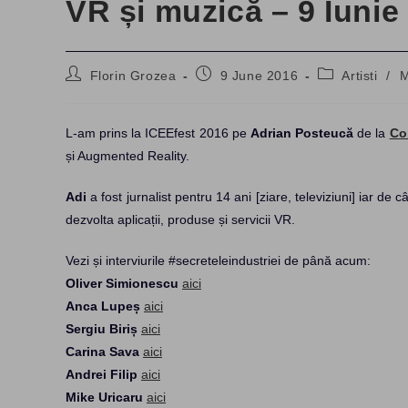
VR și muzică – 9 Iunie
Post
Post
Post
Florin Grozea
9 June 2016
Artisti
/
M
author:
published:
category:
L-am prins la ICEEfest 2016 pe
Adrian Posteucă
de la
Co
și Augmented Reality.
Adi
a fost jurnalist pentru 14 ani [ziare, televiziuni] iar de
dezvolta aplicații, produse și servicii VR.
Vezi și interviurile #secreteleindustriei de până acum:
Oliver Simionescu
aici
Anca Lupeș
aici
Sergiu Biriș
aici
Carina Sava
aici
Andrei Filip
aici
Mike Uricaru
aici