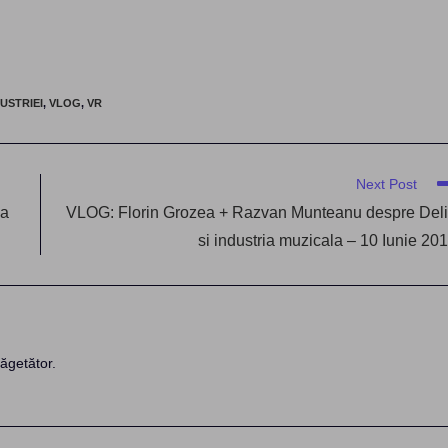
USTRIEI
,
VLOG
,
VR
Next Post
ca
VLOG: Florin Grozea + Razvan Munteanu despre Del
si industria muzicala – 10 Iunie 20
ăgetător.