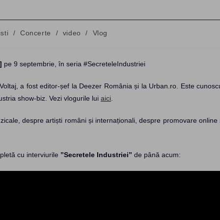
isti
/
Concerte
/
video
/
Vlog
ry:
]
pe 9 septembrie, în seria #SecreteleIndustriei
oltaj, a fost editor-șef la Deezer România și la Urban.ro. Este cunosc
ustria show-biz. Vezi vlogurile lui
aici
.
zicale, despre artiști români și internaționali, despre promovare online 
pletă cu interviurile
”Secretele Industriei”
de până acum: