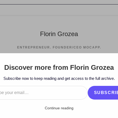
Florin Grozea
ENTREPRENEUR. FOUNDER/CEO MOCAPP.
Discover more from Florin Grozea
>
2016
>
September
>
10
>
Artis
Subscribe now to keep reading and get access to the full archive.
…
SUBSCRI
Continue reading