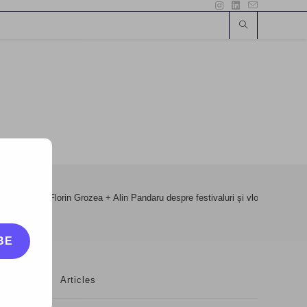
ti
>
VLOG: Florin Grozea + Alin Pandaru despre festivaluri și vlogging
BE
Articles