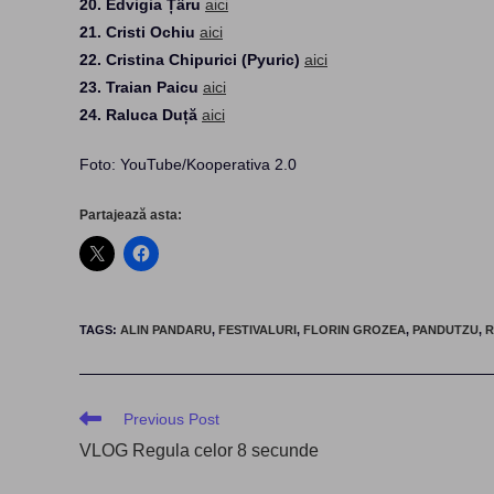
20. Edvigia Țâru
aici
21. Cristi Ochiu
aici
22. Cristina Chipurici (Pyuric)
aici
23. Traian Paicu
aici
24. Raluca Duță
aici
Foto: YouTube/Kooperativa 2.0
Partajează asta:
TAGS
:
ALIN PANDARU
,
FESTIVALURI
,
FLORIN GROZEA
,
PANDUTZU
,
R
Read
Previous Post
more
VLOG Regula celor 8 secunde
articles