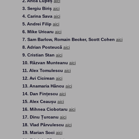
2. Anca Lupeș
aici
3. Sergiu Biriș
aici
4. Carina Sava
aici
5. Andrei Filip
aici
6. Mike Uricaru
aici
7. Sam Barlow, Romain Becker, Scott Cohen
aici
8. Adrian Posteucă
aici
9. Cristian Stan
aici
10. Răzvan Munteanu
aici
11. Alex Tomulescu
aici
12. Avi Cicirean
aici
13. Anamaria Hâncu
aici
14. Dan Fințescu
aici
15. Alex Ceaușu
aici
16. Mihnea Ciobotaru
aici
17. Dinu Țurcanu
aici
18. Vlad Pârvulescu
aici
19. Marian Soci
aici