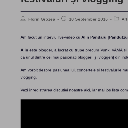
Post
Post
Post
Florin Grozea
10 September 2016
Art
author:
published:
catego
Am făcut un interviu live-video cu
Alin Pandaru [Pandutzu
Alin
este blogger, a lucrat cu trupe precum Vunk, VAMA și V
ca unul dintre cei mai pasionați bloggeri [și vloggeri] din ind
Am vorbit despre pasiunea lui, concertele și festivalurile mu
vlogging.
Vezi înregistrarea discuției noastre aici, iar mai jos lista com