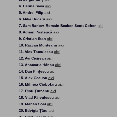
4. Carina Sava
aici
5. Andrei Filip
aici
6. Mike Uricaru
aici
7. Sam Barlow, Romain Becker, Scott Cohen
aici
8. Adrian Posteucă
aici
9. Cristian Stan
aici
10. Răzvan Munteanu
aici
11. Alex Tomulescu
aici
12. Avi Cicirean
aici
13. Anamaria Hâncu
aici
14. Dan Fințescu
aici
15. Alex Ceaușu
aici
16. Mihnea Ciobotaru
aici
17. Dinu Țurcanu
aici
18. Vlad Pârvulescu
aici
19. Marian Soci
aici
20. Edvigia Țâru
aici
21. Cristi Ochiu
aici