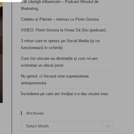
Cât câștigă influencerii – Podcast Minutul de
Marketing
Celebru și Părinte – interviu cu Florin Grozea
VIDEO: Florin Grozea la Vreau Să Știu (podcast)
3 mituri care te opresc pe Social Media (și ce
funcționează în schimb)
Cum îmi stricam eu diminețile și cum mi-am
schimbat un obicei prost
Nu geniul, ci focusul este superputerea
antreprenorului
Încrederea pe care am învățat s-o dau visului meu
Archives
Archives
Select Month