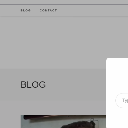
Skip
to
BLOG
CONTACT
content
BLOG
Type your email