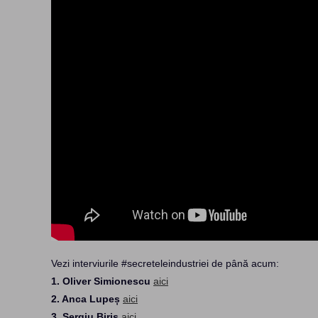
Vezi interviurile #secreteleindustriei de până acum:
1. Oliver Simionescu
aici
2. Anca Lupeș
aici
3. Sergiu Biriș
aici