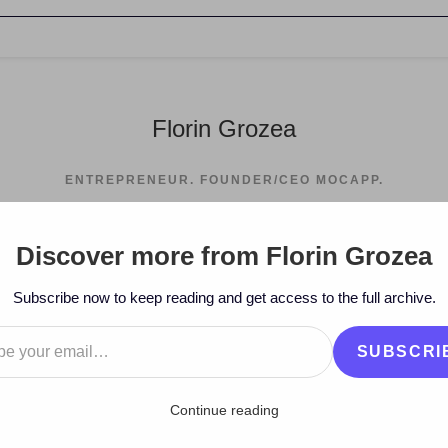
Florin Grozea
ENTREPRENEUR. FOUNDER/CEO MOCAPP.
Discover more from Florin Grozea
>
2016
>
September
>
13
>
Istor
Subscribe now to keep reading and get access to the full archive.
…
SUBSCRI
Continue reading