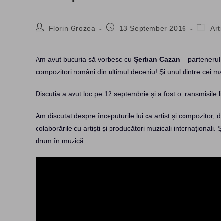
Post
Post
Post
Florin Grozea
13 September 2016
Art
author:
published:
catego
Am avut bucuria să vorbesc cu
Șerban Cazan
– partenerul
compozitori români din ultimul deceniu! Și unul dintre cei ma
Discuția a avut loc pe 12 septembrie și a fost o transmisile l
Am discutat despre începuturile lui ca artist și compozitor,
colaborările cu artiști și producători muzicali internaționali. Ș
drum în muzică.