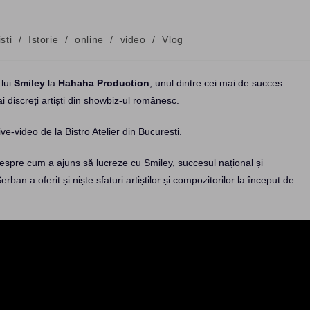
isti
/
Istorie
/
online
/
video
/
Vlog
ry:
 lui
Smiley
la
Hahaha Production
, unul dintre cei mai de succes
i discreți artiști din showbiz-ul românesc.
ive-video de la Bistro Atelier din București.
 despre cum a ajuns să lucreze cu Smiley, succesul național și
erban a oferit și niște sfaturi artiștilor și compozitorilor la început de