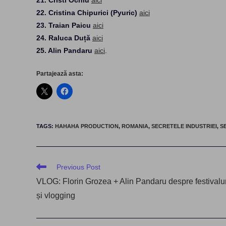
22. Cristina Chipurici (Pyuric)
aici
23. Traian Paicu
aici
24. Raluca Duță
aici
25. Alin Pandaru
aici
.
Partajează asta:
TAGS
:
HAHAHA PRODUCTION
,
ROMANIA
,
SECRETELE INDUSTRIEI
,
S
Read
Previous Post
more
VLOG: Florin Grozea + Alin Pandaru despre festivalur
articles
și vlogging