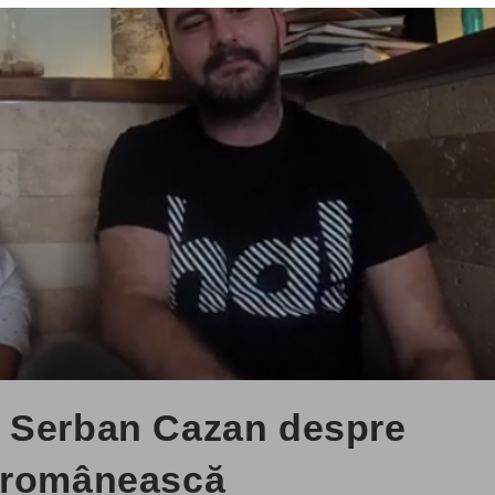
+ Serban Cazan despre
a românească