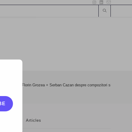
ie
>
VLOG: Florin Grozea + Serban Cazan despre compozitori si muzica r
BE
Articles