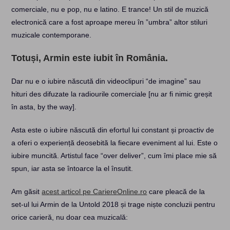
comerciale, nu e pop, nu e latino. E trance! Un stil de muzică
electronică care a fost aproape mereu în ”umbra” altor stiluri
muzicale contemporane.
Totuși, Armin este iubit în România.
Dar nu e o iubire născută din videoclipuri “de imagine” sau
hituri des difuzate la radiourile comerciale [nu ar fi nimic greșit
în asta, by the way].
Asta este o iubire născută din efortul lui constant și proactiv de
a oferi o experiență deosebită la fiecare eveniment al lui. Este o
iubire muncită. Artistul face “over deliver”, cum îmi place mie să
spun, iar asta se întoarce la el însutit.
Am găsit
acest articol pe CariereOnline.ro
care pleacă de la
set-ul lui Armin de la Untold 2018 și trage niște concluzii pentru
orice carieră, nu doar cea muzicală: