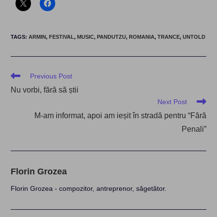
TAGS
:
ARMIN
,
FESTIVAL
,
MUSIC
,
PANDUTZU
,
ROMANIA
,
TRANCE
,
UNTOLD
Read
Previous Post
more
Nu vorbi, fără să știi
articles
Next Post
M-am informat, apoi am ieșit în stradă pentru “Fără
Penali”
Florin Grozea
Florin Grozea - compozitor, antreprenor, săgetător.