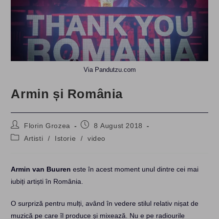
Via Pandutzu.com
Armin și România
Post
Post
Florin Grozea
8 August 2018
author:
published:
Post
Artisti
/
Istorie
/
video
category:
Armin van Buuren
este în acest moment unul dintre cei mai
iubiți artiști în România.
O surpriză pentru mulți, având în vedere stilul relativ nișat de
muzică pe care îl produce și mixează. Nu e pe radiourile