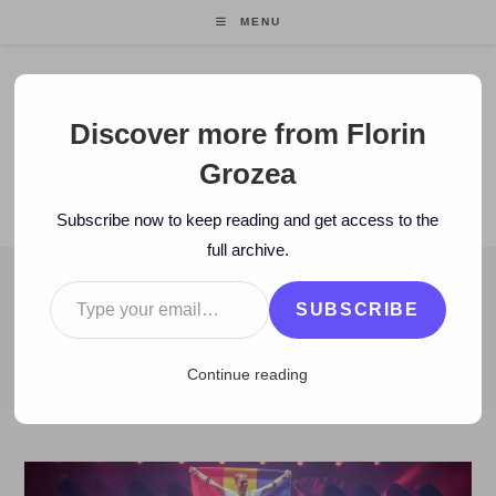
Skip
MENU
to
content
Florin Grozea
Discover more from Florin
Grozea
ENTREPRENEUR. FOUNDER/CEO MOCAPP.
Subscribe now to keep reading and get access to the
full archive.
Type your email…
BLOG
SUBSCRIBE
>
2018
>
August
>
8
>
Istorie
>
Armin și România
Continue reading