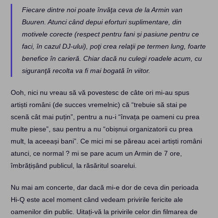
Fiecare dintre noi poate învăţa ceva de la Armin van
Buuren. Atunci când depui eforturi suplimentare, din
motivele corecte (respect pentru fani și pasiune pentru ce
faci, în cazul DJ-ului), poţi crea relaţii pe termen lung, foarte
benefice în carieră. Chiar dacă nu culegi roadele acum, cu
siguranţă recolta va fi mai bogată în viitor.
Ooh, nici nu vreau să vă povestesc de câte ori mi-au spus
artiști români (de succes vremelnic) că “trebuie să stai pe
scenă cât mai puțin”, pentru a nu-i “învața pe oameni cu prea
multe piese”, sau pentru a nu “obișnui organizatorii cu prea
mult, la aceeași bani”. Ce mici mi se păreau acei artiști români
atunci, ce normal ? mi se pare acum un Armin de 7 ore,
îmbrățișând publicul, la răsăritul soarelui.
Nu mai am concerte, dar dacă mi-e dor de ceva din perioada
Hi-Q este acel moment când vedeam privirile fericite ale
oamenilor din public. Uitați-vă la privirile celor din filmarea de