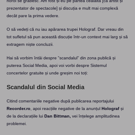
noroi se grăbesc. Am fost și eu pe partea cealaltă [ca artist și
prezentator de spectacole] și discuția e mult mai complexă
decât pare la prima vedere.
O să vedeți că nu iau apărarea trupei Holograf. Dar vreau din
tot sufletul să pun această discuție într-un context mai larg și să
extragem niște concluzii.
Hai să vorbim întâi despre ”scandalul” din zona publică și
puterea Social Media, apoi voi vorbi despre Sistemul
concertelor gratuite și unde greșim noi toți:
Scandalul din Social Media
Citind comentariile negative după publicarea reportajului
Recorder.ro
, apoi reacțiile negative de la anunțul
Holograf
și
de la declarațiile lui
Dan Bittman,
vei înțelege amplitudinea
problemei.