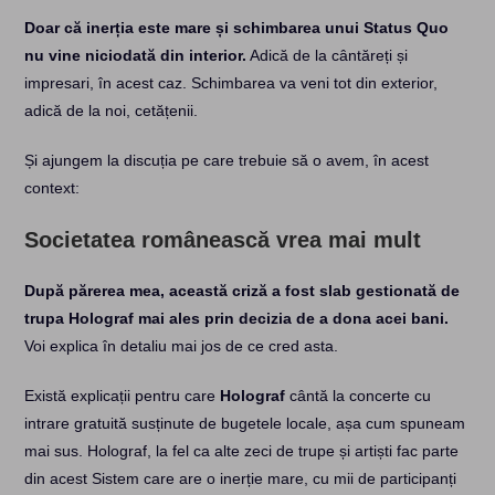
Doar că inerția este mare și schimbarea unui Status Quo
nu vine niciodată din interior.
Adică de la cântăreți și
impresari, în acest caz. Schimbarea va veni tot din exterior,
adică de la noi, cetățenii.
Și ajungem la discuția pe care trebuie să o avem, în acest
context:
Societatea românească vrea mai mult
După părerea mea, această criză a fost slab gestionată de
trupa Holograf mai ales prin decizia de a dona acei bani.
Voi explica în detaliu mai jos de ce cred asta.
Există explicații pentru care
Holograf
cântă la concerte cu
intrare gratuită susținute de bugetele locale, așa cum spuneam
mai sus. Holograf, la fel ca alte zeci de trupe și artiști fac parte
din acest Sistem care are o inerție mare, cu mii de participanți