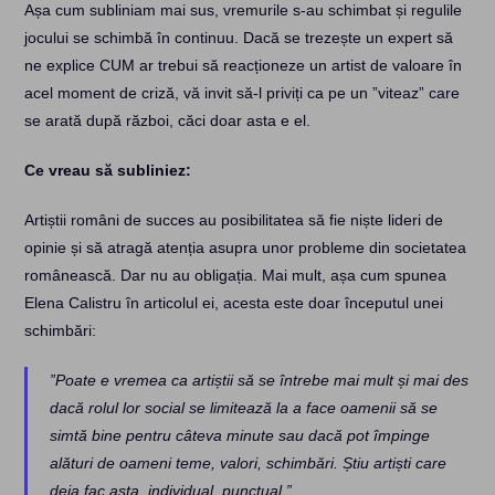
Așa cum subliniam mai sus, vremurile s-au schimbat și regulile
jocului se schimbă în continuu. Dacă se trezește un expert să
ne explice CUM ar trebui să reacționeze un artist de valoare în
acel moment de criză, vă invit să-l priviți ca pe un ”viteaz” care
se arată după război, căci doar asta e el.
Ce vreau să subliniez:
Artiștii români de succes au posibilitatea să fie niște lideri de
opinie și să atragă atenția asupra unor probleme din societatea
românească. Dar nu au obligația. Mai mult, așa cum spunea
Elena Calistru în articolul ei, acesta este doar începutul unei
schimbări:
”Poate e vremea ca artiștii să se întrebe mai mult și mai des
dacă rolul lor social se limitează la a face oamenii să se
simtă bine pentru câteva minute sau dacă pot împinge
alături de oameni teme, valori, schimbări. Știu artiști care
deja fac asta, individual, punctual.”