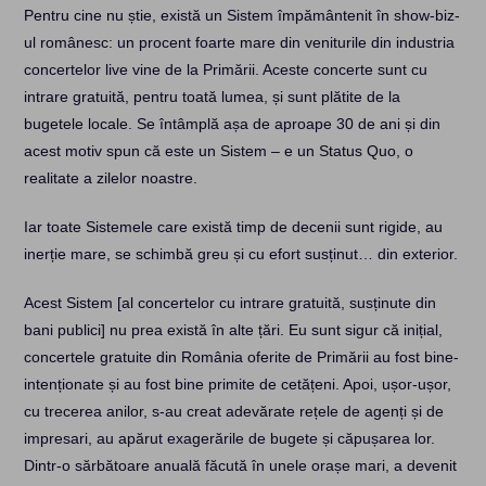
Pentru cine nu știe, există un Sistem împământenit în show-biz-
ul românesc: un procent foarte mare din veniturile din industria
concertelor live vine de la Primării. Aceste concerte sunt cu
intrare gratuită, pentru toată lumea, și sunt plătite de la
bugetele locale. Se întâmplă așa de aproape 30 de ani și din
acest motiv spun că este un Sistem – e un Status Quo, o
realitate a zilelor noastre.
Iar toate Sistemele care există timp de decenii sunt rigide, au
inerție mare, se schimbă greu și cu efort susținut… din exterior.
Acest Sistem [al concertelor cu intrare gratuită, susținute din
bani publici] nu prea există în alte țări. Eu sunt sigur că inițial,
concertele gratuite din România oferite de Primării au fost bine-
intenționate și au fost bine primite de cetățeni. Apoi, ușor-ușor,
cu trecerea anilor, s-au creat adevărate rețele de agenți și de
impresari, au apărut exagerările de bugete și căpușarea lor.
Dintr-o sărbătoare anuală făcută în unele orașe mari, a devenit