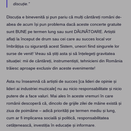
discuție.”
Discuția e binevenită și pun pariu că mulți cântăreți români de-
abea de acum își pun problema dacă aceste concerte gratuite
sunt BUNE pe termen lung sau sunt DĂUNĂTOARE. Artiștii
aflați la început de drum sau cei care au succes local vor
îmbrățișa cu siguranță acest Sistem, uneori fiind singurele lor
surse de venit! Vreau să știți asta și să înțelegeți gravitatea
situației: mii de cântăreți, instrumentiști, tehnicieni din România
trăiesc aproape exclusiv din aceste evenimente!
Asta nu înseamnă că artiștii de succes [ca lideri de opinie și
lideri ai industriei muzicale] nu au nicio responsabilitate și nicio
putere de a face valuri. Mai ales în aceste vremuri în care
românii descoperă că, dincolo de grijile zilei de mâine există și
ziua de poimâine – adică priorități pe termen mediu și lung,
cum ar fi implicarea socială și politică, responsabilitatea
cetățenească, investiția în educație și informare.