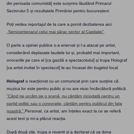
din perioada comunistă] este surprins lăudând Primarul
Sectorului 5 și rezultatele Primăriei pentru bucureșteni.
Poți vedea reportajul de la care a pornit dezbaterea aici:
„Semicentenarul celui mai sărac sector al Capitalei”
.
O parte a opiniei publice s-a enervat și l-a atacat pe artist,
considerând deplasate laudele lui și, probabil mai important,
onorariile pe care el [ca gazdă a spectacolului] și trupa Holograf
[ca artist invitat în spectacol] le-au încasat din bugetul local.
Holograf
a reacționat cu un comunicat prin care susține că
muzica lor este pentru public și nu are nicio încărcătură politică:
”Când ne urcăm pe o scenă, nu cântăm niciodată pentru un
partid politic sau o corporație, cântăm pentru publicul din fața
noastră.”
Personal, ca artist, am înțeles exact la ce se referă
acest text și mi-a plăcut reacția.
După două zile, trupa a revenit și a declarat că va dona