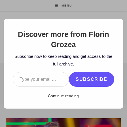
Skip
MENU
to
content
Florin Grozea
Discover more from Florin
Grozea
ENTREPRENEUR. FOUNDER/CEO MOCAPP.
Subscribe now to keep reading and get access to the
full archive.
Type your email…
BLOG
SUBSCRIBE
>
2018
>
September
>
21
>
Istorie
>
Românii vorbesc, românii nu tac
Continue reading