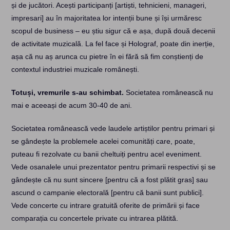
și de jucători. Acești participanți [artiști, tehnicieni, manageri,
impresari] au în majoritatea lor intenții bune și își urmăresc
scopul de business – eu știu sigur că e așa, după două decenii
de activitate muzicală. La fel face și Holograf, poate din inerție,
așa că nu aș arunca cu pietre în ei fără să fim conștienți de
contextul industriei muzicale românești.
Totuși, vremurile s-au schimbat.
Societatea românească nu
mai e aceeași de acum 30-40 de ani.
Societatea românească vede laudele artiștilor pentru primari și
se gândește la problemele acelei comunități care, poate,
puteau fi rezolvate cu banii cheltuiți pentru acel eveniment.
Vede osanalele unui prezentator pentru primarii respectivi și se
gândește că nu sunt sincere [pentru că a fost plătit gras] sau
ascund o campanie electorală [pentru că banii sunt publici].
Vede concerte cu intrare gratuită oferite de primării și face
comparația cu concertele private cu intrarea plătită.