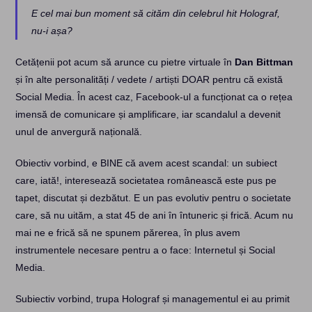
E cel mai bun moment să cităm din celebrul hit Holograf,
nu-i așa?
Cetățenii pot acum să arunce cu pietre virtuale în
Dan Bittman
și în alte personalități / vedete / artiști DOAR pentru că există
Social Media. În acest caz, Facebook-ul a funcționat ca o rețea
imensă de comunicare și amplificare, iar scandalul a devenit
unul de anvergură națională.
Obiectiv vorbind, e BINE că avem acest scandal: un subiect
care, iată!, interesează societatea românească este pus pe
tapet, discutat și dezbătut. E un pas evolutiv pentru o societate
care, să nu uităm, a stat 45 de ani în întuneric și frică. Acum nu
mai ne e frică să ne spunem părerea, în plus avem
instrumentele necesare pentru a o face: Internetul și Social
Media.
Subiectiv vorbind, trupa Holograf și managementul ei au primit