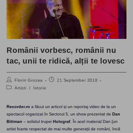
Românii vorbesc, românii nu
tac, unii te ridică, alții te lovesc
Post
Post
Florin Grozea
21 September 2018
author:
published:
Post
Artisti
/
Istorie
category:
Recorder.ro
a făcut un articol și un reportaj video de la un
spectacol organizat în Sectorul 5, un show prezentat de
Dan
Bittman
– solistul trupei
Holograf
. În acel material Dan [un
artist foarte respectat de mai multe generații de români, încă