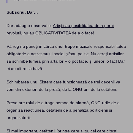
Subscriu. Dar…
Dar adaug o observație:
Artiștii au posibilitatea de a porni
revoluții, nu au OBLIGATIVITATEA de a o face!
Vă rog nu puneți în cârca unor trupe muzicale responsabilitatea
obligatorie a activismului social și/sau politic. Nu cereți artiștilor
să schimbe lumea prin arta lor – o pot face, și uneori o fac! Dar
ei au alt rol la bază.
Schimbarea unui Sistem care funcționează de trei decenii va
veni din exterior: de la presă, de la ONG-uri, de la cetățeni.
Presa are rolul de a trage semne de alarmă, ONG-urile de a
organiza reacțiunea, cetățenii de a penaliza politicienii și
organizatorii.
Și mai important, cetățenii [printre care și tu, cel care citești