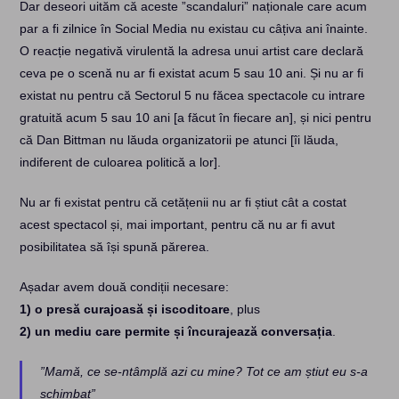
Dar deseori uităm că aceste ”scandaluri” naționale care acum
par a fi zilnice în Social Media nu existau cu câțiva ani înainte.
O reacție negativă virulentă la adresa unui artist care declară
ceva pe o scenă nu ar fi existat acum 5 sau 10 ani. Și nu ar fi
existat nu pentru că Sectorul 5 nu făcea spectacole cu intrare
gratuită acum 5 sau 10 ani [a făcut în fiecare an], și nici pentru
că Dan Bittman nu lăuda organizatorii pe atunci [îi lăuda,
indiferent de culoarea politică a lor].
Nu ar fi existat pentru că cetățenii nu ar fi știut cât a costat
acest spectacol și, mai important, pentru că nu ar fi avut
posibilitatea să își spună părerea.
Așadar avem două condiții necesare:
1) o presă curajoasă și iscoditoare
, plus
2) un mediu care permite și încurajează conversația
.
”Mamă, ce se-ntâmplă azi cu mine? Tot ce am știut eu s-a
schimbat”