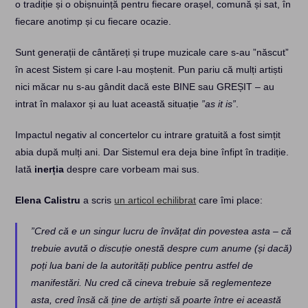
o tradiție și o obișnuință pentru fiecare orașel, comună și sat, în
fiecare anotimp și cu fiecare ocazie.
Sunt generații de cântăreți și trupe muzicale care s-au ”născut”
în acest Sistem și care l-au moștenit. Pun pariu că mulți artiști
nici măcar nu s-au gândit dacă este BINE sau GREȘIT – au
intrat în malaxor și au luat această situație
”as it is”
.
Impactul negativ al concertelor cu intrare gratuită a fost simțit
abia după mulți ani. Dar Sistemul era deja bine înfipt în tradiție.
Iată
inerția
despre care vorbeam mai sus.
Elena Calistru
a scris
un articol echilibrat
care îmi place:
”Cred că e un singur lucru de învățat din povestea asta – că
trebuie avută o discuție onestă despre cum anume (și dacă)
poți lua bani de la autorități publice pentru astfel de
manifestări. Nu cred că cineva trebuie să reglementeze
asta, cred însă că ține de artiști să poarte între ei această