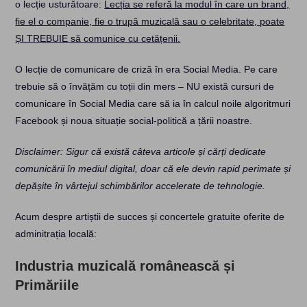
o lecție usturătoare:
Lecția se referă la modul în care un brand,
fie el o companie, fie o trupă muzicală sau o celebritate, poate
ȘI TREBUIE să comunice cu cetățenii.
O lecție de comunicare de criză în era Social Media. Pe care
trebuie să o învățăm cu toții din mers – NU există cursuri de
comunicare în Social Media care să ia în calcul noile algoritmuri
Facebook și noua situație social-politică a țării noastre.
Disclaimer: Sigur că există câteva articole și cărți dedicate
comunicării în mediul digital, doar că ele devin rapid perimate și
depășite în vârtejul schimbărilor accelerate de tehnologie.
Acum despre artiștii de succes și concertele gratuite oferite de
adminitrația locală:
Industria muzicală românească și
Primăriile