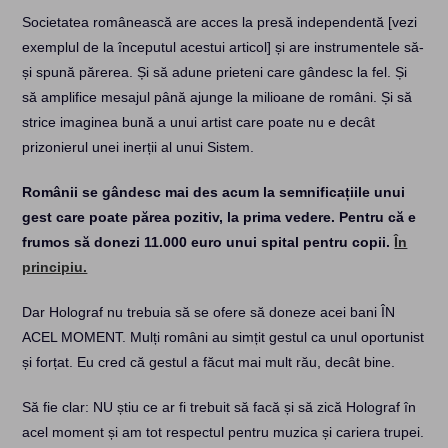
Societatea românească are acces la presă independentă [vezi
exemplul de la începutul acestui articol] și are instrumentele să-
și spună părerea. Și să adune prieteni care gândesc la fel. Și
să amplifice mesajul până ajunge la milioane de români. Și să
strice imaginea bună a unui artist care poate nu e decât
prizonierul unei inerții al unui Sistem.
Românii se gândesc mai des acum la semnificațiile unui
gest care poate părea pozitiv, la prima vedere. Pentru că e
frumos să donezi 11.000 euro unui spital pentru copii.
În
principiu.
Dar Holograf nu trebuia să se ofere să doneze acei bani ÎN
ACEL MOMENT. Mulți români au simțit gestul ca unul oportunist
și forțat. Eu cred că gestul a făcut mai mult rău, decât bine.
Să fie clar: NU știu ce ar fi trebuit să facă și să zică Holograf în
acel moment și am tot respectul pentru muzica și cariera trupei.