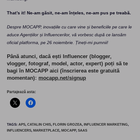
That’s it! Ne-am găsit, ne-am înțeles, ne-am pus pe treabă.
Despre MOCAPP, inovațiile cu care vine și beneficiile pe care le
aduce Agențiilor și Influencerilor, vă vorbesc după ce lansăm
oficial platforma, pe 26 noiembrie. Țineți-mi pumnii!
Până atunci, dacă ești Influencer (blogger,
vlogger, fotograf, model, actor, expert) poți să te
bagi în MOCAPP aici (înscrierea este gratuită
momentan):
mocapp.net/signup
Partajează asta:
TAGS
:
APS
,
CATALIN CHIS
,
FLORIN GROZEA
,
INFLUENCER MARKETING
,
INFLUENCERS
,
MARKETPLACE
,
MOCAPP
,
SAAS