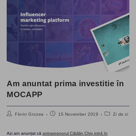
Am anuntat prima investitie în
MOCAPP
Post
Post
Post
Florin Grozea
15 November 2019
Zi de zi
author:
published:
category:
Azi am anunțat că
antreprenorul Cătălin Chiș intră în