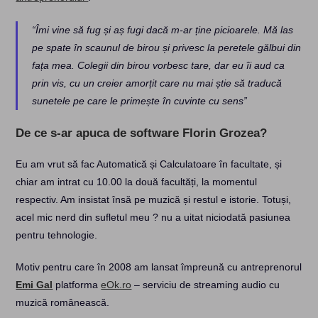
“Îmi vine să fug și aș fugi dacă m-ar ține picioarele. Mă las
pe spate în scaunul de birou și privesc la peretele gălbui din
fața mea. Colegii din birou vorbesc tare, dar eu îi aud ca
prin vis, cu un creier amorțit care nu mai știe să traducă
sunetele pe care le primește în cuvinte cu sens”
De ce s-ar apuca de software Florin Grozea?
Eu am vrut să fac Automatică și Calculatoare în facultate, și
chiar am intrat cu 10.00 la două facultăți, la momentul
respectiv. Am insistat însă pe muzică și restul e istorie. Totuși,
acel mic nerd din sufletul meu ? nu a uitat niciodată pasiunea
pentru tehnologie.
Motiv pentru care în 2008 am lansat împreună cu antreprenorul
Emi Gal
platforma
eOk.ro
– serviciu de streaming audio cu
muzică românească.