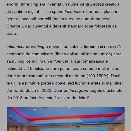
enorm! Între timp s-a inventat un nume pentru acești creatori
de conținut digital – li se spune
Influenceri
. Lor nu le place în
general această poreclă (majoritatea se auto-denumesc
Creatori), dar cuvântul a devenit standard și se folosește ca
atare.
Influencer Marketing
a devenit un subiect fierbinte și nu există
campanie de comunicare (fie ea online, offline sau mixtă) care
să nu implice minim un
Influencer
. Piața românească e
estimată la 10 milioane euro pe an, ceea ce nu e mult în sine,
dar e impresionantă rata creșterii an de an (100-150%). Dacă
te uiți la estimările pieței globale, aici lucrurile arată și mai bine:
8 miliarde dolari în 2020. Doar pe
Instagram
bugetele estimate
din 2018 au fost de peste 1 miliard de dolari!