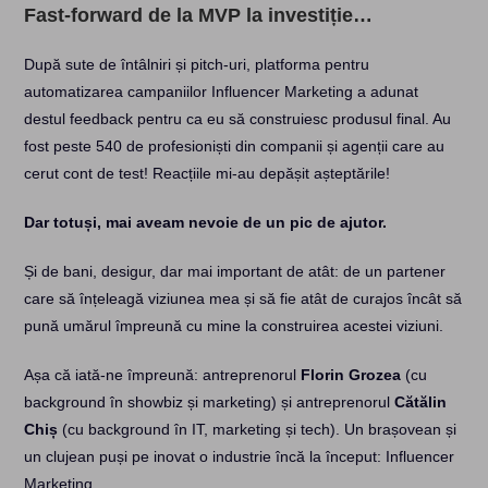
Fast-forward de la MVP la investiție
…
După sute de întâlniri și pitch-uri, platforma pentru
automatizarea campaniilor Influencer Marketing a adunat
destul feedback pentru ca eu să construiesc produsul final. Au
fost peste 540 de profesioniști din companii și agenții care au
cerut cont de test! Reacțiile mi-au depășit așteptările!
Dar totuși, mai aveam nevoie de un pic de ajutor.
Și de bani, desigur, dar mai important de atât: de un partener
care să înțeleagă viziunea mea și să fie atât de curajos încât să
pună umărul împreună cu mine la construirea acestei viziuni.
Așa că iată-ne împreună: antreprenorul
Florin Grozea
(cu
background în showbiz și marketing) și antreprenorul
Cătălin
Chiș
(cu background în IT, marketing și tech). Un brașovean și
un clujean puși pe inovat o industrie încă la început: Influencer
Marketing.