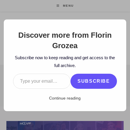
Skip
MENU
to
content
Florin Grozea
Discover more from Florin
Grozea
ENTREPRENEUR. FOUNDER/CEO MOCAPP.
Subscribe now to keep reading and get access to the
full archive.
Type your email…
BLOG
SUBSCRIBE
>
2019
>
November
>
15
>
Zi de zi
>
Am anuntat prima investiti
Continue reading