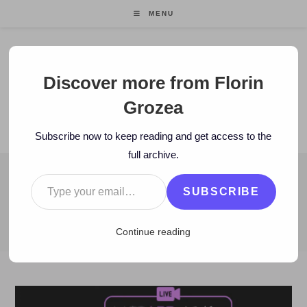
Skip
MENU
to
content
Florin Grozea
Discover more from Florin
Grozea
ENTREPRENEUR. FOUNDER/CEO MOCAPP.
Subscribe now to keep reading and get access to the
full archive.
Type your email…
BLOG
SUBSCRIBE
>
2020
>
April
>
27
>
Artisti
>
Radu Constantin – Eu cred din tot s
Continue reading