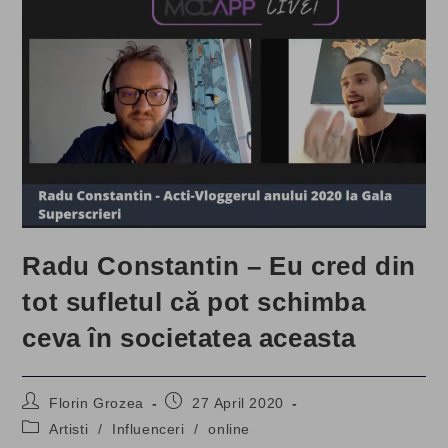
Radu Constantin – Eu cred din
tot sufletul că pot schimba
ceva în societatea aceasta
Post
Post
Florin Grozea
27 April 2020
author:
published:
Post
Artisti
/
Influenceri
/
online
category: