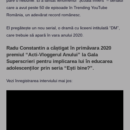
pare o nebunie. El a lansat fenomenul “Școala Invers” – serialul
care a avut peste 50 de episoade în Trending YouTube
România, un adevărat record românesc.
El pregătește un nou serial, o dramă cu liceeni intitulată “DM”,
care trebuie să apară în vara anului 2020.
Radu Constantin a câștigat în primăvara 2020
premiul “Acti-Vloggerul Anului” la Gala
Superscrieri pentru implicarea lui în educarea
adolescenților prin seria “Ești bine?”.
Vezi înregistrarea interviului mai jos: