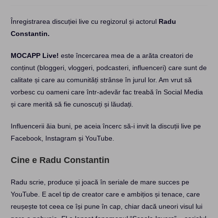
Înregistrarea discuției live cu regizorul și actorul
Radu
Constantin.
MOCAPP Live!
este încercarea mea de a arăta creatori de
conținut (bloggeri, vloggeri, podcasteri, influenceri) care sunt de
calitate și care au comunități strânse în jurul lor. Am vrut să
vorbesc cu oameni care într-adevăr fac treabă în Social Media
și care merită să fie cunoscuți și lăudați.
Influencerii ăia buni, pe aceia încerc să-i invit la discuții live pe
Facebook, Instagram și YouTube.
Cine e Radu Constantin
Radu scrie, produce și joacă în seriale de mare succes pe
YouTube. E acel tip de creator care e ambițios și tenace, care
reușește tot ceea ce își pune în cap, chiar dacă uneori visul lui