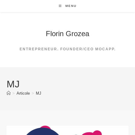
Skip
MENU
to
content
Florin Grozea
ENTREPRENEUR. FOUNDER/CEO MOCAPP.
MJ
>
Articole
>
MJ