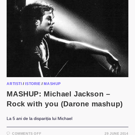
IT
(HAMID
EL
SHARI
VERSION)
ARTISTI
/
ISTORIE
/
MASHUP
MASHUP: Michael Jackson –
Rock with you (Darone mashup)
La 5 ani de la dispariția lui Michael
ON
COMMENTS OFF
29 JUNE 2014