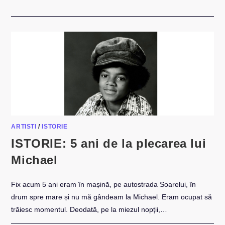
MASHUP:
MICHAEL
JACKSON
–
ROCK
WITH
YOU
(DARONE
MASHUP)
ARTISTI
/
ISTORIE
ISTORIE: 5 ani de la plecarea lui
Michael
Fix acum 5 ani eram în mașină, pe autostrada Soarelui, în
drum spre mare și nu mă gândeam la Michael. Eram ocupat să
trăiesc momentul. Deodată, pe la miezul nopții,…