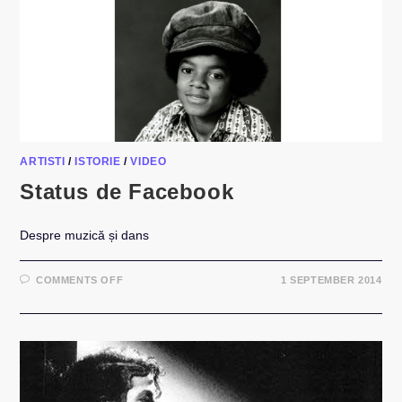
VS
TEARS
FOR
FEARS
ARTISTI
/
ISTORIE
/
VIDEO
Status de Facebook
Despre muzică și dans
ON
COMMENTS OFF
1 SEPTEMBER 2014
STATUS
DE
FACEBOOK