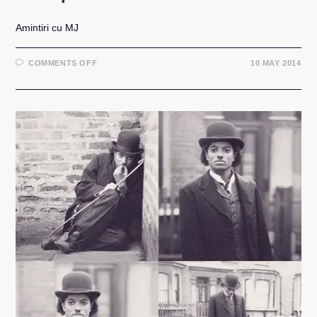
Amintiri cu MJ
ON
COMMENTS OFF
10 MAY 2014
TV:
MICHAEL
JACKSON
–
THE
KING
OF
POPCORN