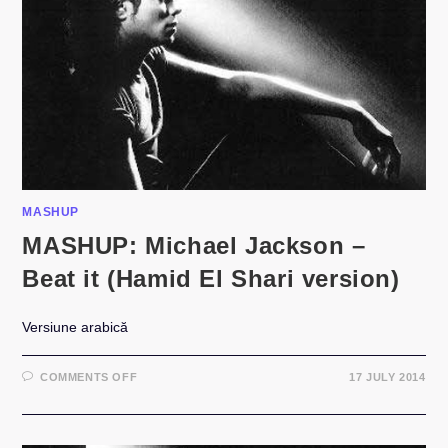
MASHUP
MASHUP: Michael Jackson –
Beat it (Hamid El Shari version)
Versiune arabică
ON
COMMENTS OFF
17 JULY 2014
MASHUP:
MICHAEL
JACKSON
–
BEAT