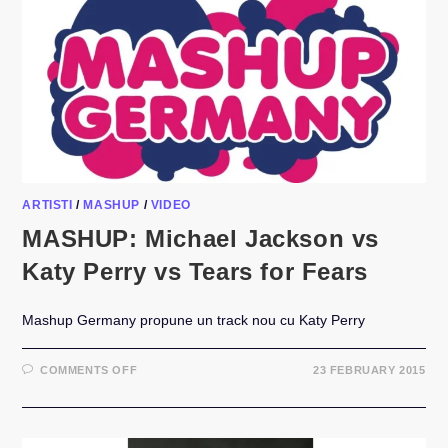
ARTISTI
/
MASHUP
/
VIDEO
MASHUP: Michael Jackson vs
Katy Perry vs Tears for Fears
Mashup Germany propune un track nou cu Katy Perry
ON
COMMENTS OFF
23 FEBRUARY 2015
MASHUP:
MICHAEL
JACKSON
VS
KATY
PERRY