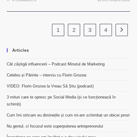
9 COMMENTS
25 OCTOBER 2012
1
2
3
4
Go to th
Articles
Cât câștigă influencerii – Podcast Minutul de Marketing
Celebru și Părinte – interviu cu Florin Grozea
VIDEO: Florin Grozea la Vreau Să Știu (podcast)
3 mituri care te opresc pe Social Media (și ce funcționează în
schimb)
Cum îmi stricam eu diminețile și cum mi-am schimbat un obicei prost
Nu geniul, ci focusul este superputerea antreprenorului