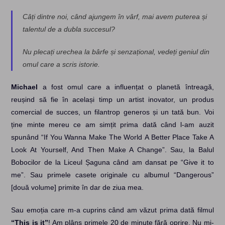
Câți dintre noi, când ajungem în vârf, mai avem puterea și
talentul de a dubla succesul?
Nu plecați urechea la bârfe și senzațional, vedeți geniul din
omul care a scris istorie.
Michael
a fost omul care a influențat o planetă întreagă,
reușind să fie în același timp un artist inovator, un produs
comercial de succes, un filantrop generos și un tată bun. Voi
ține minte mereu ce am simțit prima dată când l-am auzit
spunând “If You Wanna Make The World A Better Place Take A
Look At Yourself, And Then Make A Change”. Sau, la Balul
Bobocilor de la Liceul Șaguna când am dansat pe “Give it to
me”. Sau primele casete originale cu albumul “Dangerous”
[două volume] primite în dar de ziua mea.
Sau emoția care m-a cuprins când am văzut prima dată filmul
“This is it”
! Am plâns primele 20 de minute fără oprire. Nu mi-