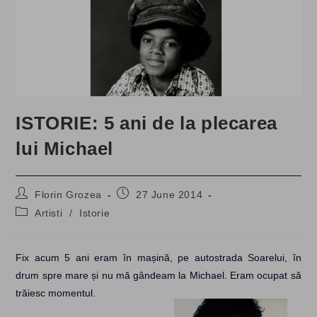
ISTORIE: 5 ani de la plecarea
lui Michael
Post
Post
Florin Grozea
27 June 2014
author:
published:
Post
Artisti
/
Istorie
category:
Fix acum 5 ani eram în mașină, pe autostrada Soarelui, în
drum spre mare și nu mă gândeam la Michael. Eram ocupat să
trăiesc momentul.