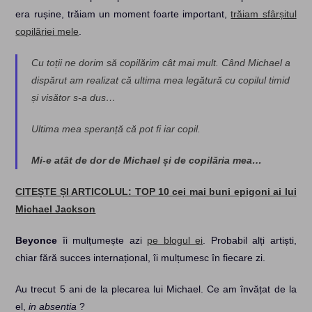
era rușine, trăiam un moment foarte important,
trăiam sfârșitul
copilăriei mele
.
Cu toții ne dorim să copilărim cât mai mult. Când Michael a
dispărut am realizat că ultima mea legătură cu copilul timid
și visător s-a dus…
Ultima mea speranță că pot fi iar copil.
Mi-e atât de dor de Michael și de copilăria mea…
CITEȘTE ȘI ARTICOLUL: TOP 10 cei mai buni epigoni ai lui
Michael Jackson
Beyonce
îi mulțumește azi
pe blogul ei
. Probabil alți artiști,
chiar fără succes internațional, îi mulțumesc în fiecare zi.
Au trecut 5 ani de la plecarea lui Michael. Ce am învățat de la
el,
in absentia
?