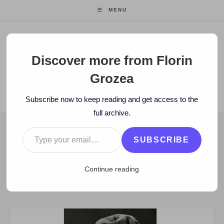
Skip
MENU
to
content
Florin Grozea
Discover more from Florin
Grozea
ENTREPRENEUR. FOUNDER/CEO MOCAPP.
Subscribe now to keep reading and get access to the
full archive.
Type your email…
BLOG
SUBSCRIBE
>
2014
>
June
>
27
>
Istorie
>
ISTORIE: 5 ani de la plecarea lui M
Continue reading