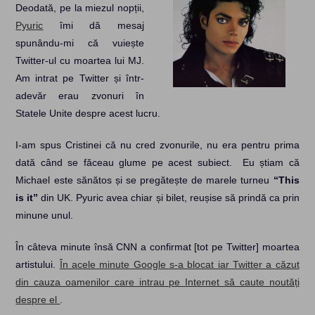
Deodată, pe la miezul nopții,
Pyuric
îmi dă mesaj
spunându-mi că vuiește
Twitter-ul cu moartea lui MJ.
Am intrat pe Twitter și într-
adevăr erau zvonuri în
Statele Unite despre acest lucru.
I-am spus Cristinei că nu cred zvonurile, nu era pentru prima
dată când se făceau glume pe acest subiect. Eu știam că
Michael este sănătos și se pregătește de marele turneu
“This
is it”
din UK. Pyuric avea chiar și bilet, reușise să prindă ca prin
minune unul.
În câteva minute însă CNN a confirmat [tot pe Twitter] moartea
artistului.
În acele minute Google s-a blocat iar Twitter a căzut
din cauza oamenilor care intrau pe Internet să caute noutăți
despre el
.