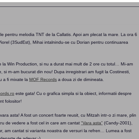
rile pentru melodia TNT de la Callatis. Apoi am plecat la mare. La ora 6
iorel (3SudEst), Mihai intalnindu-se cu Dorian pentru continuarea
de la Win Production, si nu a durat mai mult de 2 ore cu totul… Mi-am
re, si m-am bucurat din nou! Dupa inregistrari am fugit la Costinesti,
u a fi mixate la
MOF Records
a doua zi de dimineata.
ords.ro
este gata! Cu o grafica simpla si la obiect, informatii despre
t folositor!
ara asta! A fost un concert foarte reusit, cu Mitzah intr-o zi mare, plin
tru de vedere a fost cel in care am cantat
“Vara asta”
(Candy-2001),
gur, am cantat si varianta noastra de versuri la refren… Lumea a fost
departe de adevar:-)