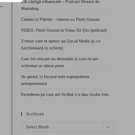
Cât câștigă influencerii – Podcast Minutul de
Marketing
Celebru și Părinte – interviu cu Florin Grozea
VIDEO: Florin Grozea la Vreau Să Știu (podcast)
3 mituri care te opresc pe Social Media (și ce
funcționează în schimb)
Cum îmi stricam eu diminețile și cum mi-am
schimbat un obicei prost
Nu geniul, ci focusul este superputerea
antreprenorului
Încrederea pe care am învățat s-o dau visului meu
Archives
Archives
Select Month