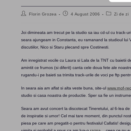
Post
Post
Post
Florin Grozea
4 August 2006
Zi de zi
author:
published:
category:
Joi dimineata am trecut pe la studio sa iau cd-ul cu track-u
seara ajungeam in Constanta, eu ramanand la studioul lui V
discutiilor, Nico si Staru plecand spre Costinesti.
Am inregistrat vocile cu Laura si Lala de la TNT cu baietii 
amintit ce frumos (si diferit) canta cele doua fete ale noast
rugandu-i pe baieti sa trimita track-urile de voci pe ftp pentr
In seara aia am aflat si alta veste buna, site-ul
www.mof-rec
studio si casa noastra de productie. Sper sa fie un instrumen
Seara am avut concert la discotecat Tineretului, al 6-lea de v
de inspiratie si umor! Cel mai tare moment, din punctul nos
piesa pe care am pregatit-o pentru festivalul Callatis! desi
uimita si probabil a spus ca am lua-o
razna
… ceea ce nu e 