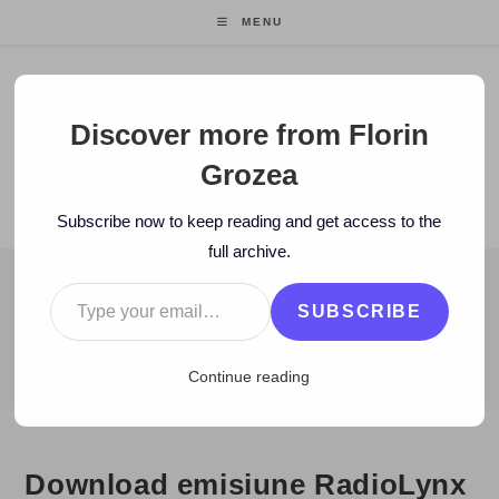
Skip
MENU
to
content
Florin Grozea
Discover more from Florin
Grozea
ENTREPRENEUR. FOUNDER/CEO MOCAPP.
Subscribe now to keep reading and get access to the
full archive.
Type your email…
BLOG
SUBSCRIBE
>
2006
>
September
>
25
>
Blog
>
Download emisiune RadioLynx
Continue reading
Download emisiune RadioLynx