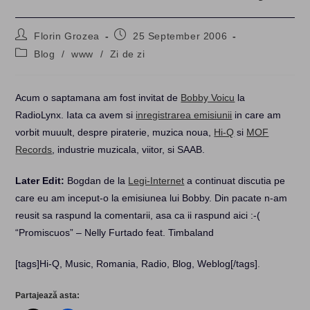
Post
Post
Florin Grozea
25 September 2006
author:
published:
Post
Blog
/
www
/
Zi de zi
category:
Acum o saptamana am fost invitat de
Bobby Voicu
la
RadioLynx. Iata ca avem si
inregistrarea emisiunii
in care am
vorbit muuult, despre piraterie, muzica noua,
Hi-Q
si
MOF
Records
, industrie muzicala, viitor, si SAAB.
Later Edit:
Bogdan de la
Legi-Internet
a continuat discutia pe
care eu am inceput-o la emisiunea lui Bobby. Din pacate n-am
reusit sa raspund la comentarii, asa ca ii raspund aici :-(
“Promiscuos” – Nelly Furtado feat. Timbaland
[tags]Hi-Q, Music, Romania, Radio, Blog, Weblog[/tags]
.
Partajează asta: