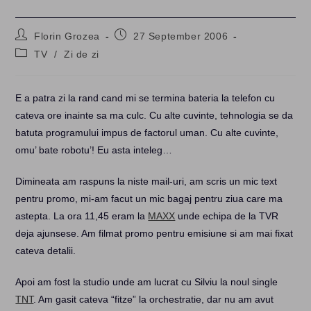
Post
Post
Florin Grozea
27 September 2006
author:
published:
Post
TV
/
Zi de zi
category:
E a patra zi la rand cand mi se termina bateria la telefon cu
cateva ore inainte sa ma culc. Cu alte cuvinte, tehnologia se da
batuta programului impus de factorul uman. Cu alte cuvinte,
omu’ bate robotu’! Eu asta inteleg…
Dimineata am raspuns la niste mail-uri, am scris un mic text
pentru promo, mi-am facut un mic bagaj pentru ziua care ma
astepta. La ora 11,45 eram la
MAXX
unde echipa de la TVR
deja ajunsese. Am filmat promo pentru emisiune si am mai fixat
cateva detalii.
Apoi am fost la studio unde am lucrat cu Silviu la noul single
TNT
. Am gasit cateva “fitze” la orchestratie, dar nu am avut