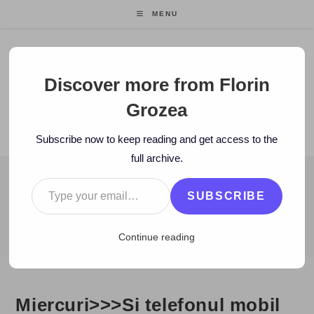
Skip
MENU
to
content
Florin Grozea
Discover more from Florin
Grozea
ENTREPRENEUR. FOUNDER/CEO MOCAPP.
Subscribe now to keep reading and get access to the
full archive.
Type your email…
BLOG
SUBSCRIBE
>
2006
>
September
>
27
>
Zi de zi
>
Miercuri>>>Si telefonul mobi
Continue reading
Miercuri>>>Si telefonul mobil