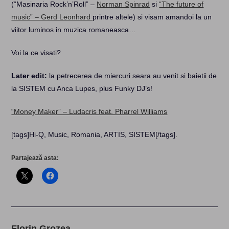
(“Masinaria Rock’n’Roll” –
Norman Spinrad
si
“The future of
music” – Gerd Leonhard
printre altele) si visam amandoi la un
viitor luminos in muzica romaneasca…
Voi la ce visati?
Later edit:
la petrecerea de miercuri seara au venit si baietii de
la SISTEM cu Anca Lupes, plus Funky DJ’s!
“Money Maker” – Ludacris feat. Pharrel Williams
[tags]Hi-Q, Music, Romania, ARTIS, SISTEM[/tags]
.
Partajează asta:
Florin Grozea