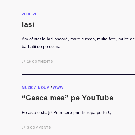
ZI DE ZI
Iasi
Am cântat la Iași aseară, mare succes, multe fete, multe de t
barbatii de pe scena,…
18 COMMENTS
MUZICA NOUA
/
WWW
“Gasca mea” pe YouTube
Pe asta o știați? Petrecere prin Europa pe Hi-Q...
3 COMMENTS