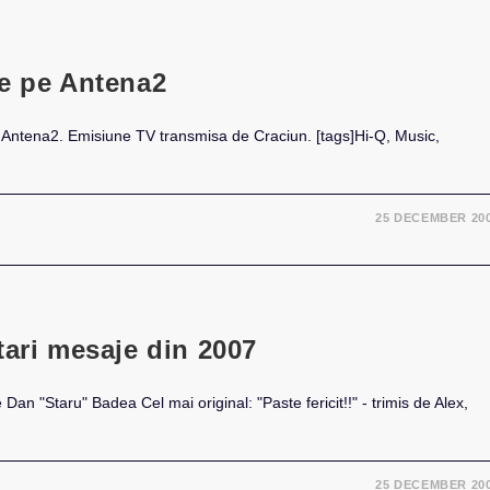
de pe Antena2
- Antena2. Emisiune TV transmisa de Craciun. [tags]Hi-Q, Music,
25 DECEMBER 20
tari mesaje din 2007
e Dan "Staru" Badea Cel mai original: "Paste fericit!!" - trimis de Alex,
25 DECEMBER 20