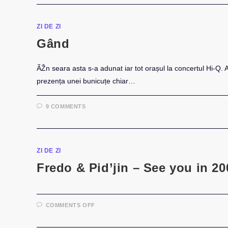
ZI DE ZI
Gând
ÃŽn seara asta s-a adunat iar tot orașul la concertul Hi-Q. Al
prezența unei bunicuțe chiar…
9 COMMENTS
ZI DE ZI
Fredo & Pid’jin – See you in 20
ON
COMMENTS OFF
FREDO
&
PID’JIN