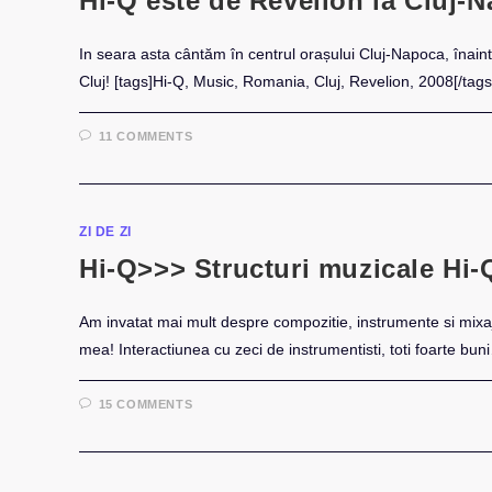
Hi-Q este de Revelion la Cluj-
In seara asta cântăm în centrul orașului Cluj-Napoca, înainte
Cluj! [tags]Hi-Q, Music, Romania, Cluj, Revelion, 2008[/tags
11 COMMENTS
ZI DE ZI
Hi-Q>>> Structuri muzicale Hi-
Am invatat mai mult despre compozitie, instrumente si mixaj i
mea! Interactiunea cu zeci de instrumentisti, toti foarte bun
15 COMMENTS