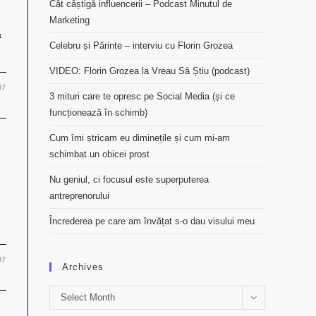
Cât câștigă influencerii – Podcast Minutul de
Marketing
a
Celebru și Părinte – interviu cu Florin Grozea
VIDEO: Florin Grozea la Vreau Să Știu (podcast)
07
3 mituri care te opresc pe Social Media (și ce
funcționează în schimb)
Cum îmi stricam eu diminețile și cum mi-am
schimbat un obicei prost
Nu geniul, ci focusul este superputerea
antreprenorului
Încrederea pe care am învățat s-o dau visului meu
07
Archives
Archives
Select Month