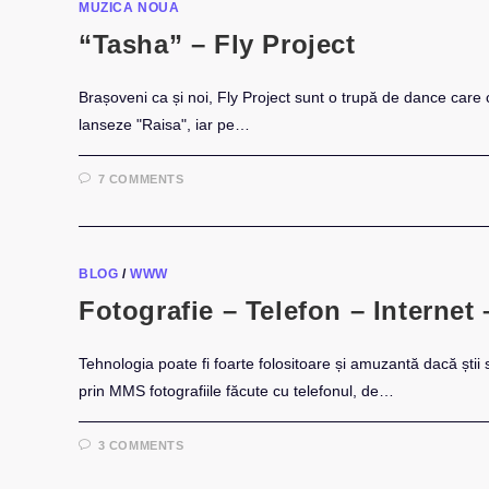
MUZICA NOUA
“Tasha” – Fly Project
Brașoveni ca și noi, Fly Project sunt o trupă de dance care 
lanseze "Raisa", iar pe…
7 COMMENTS
BLOG
/
WWW
Fotografie – Telefon – Internet
Tehnologia poate fi foarte folositoare și amuzantă dacă știi s
prin MMS fotografiile făcute cu telefonul, de…
3 COMMENTS