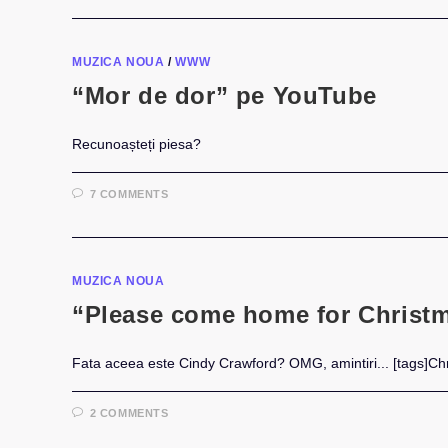
MUZICA NOUA
/
WWW
“Mor de dor” pe YouTube
Recunoașteți piesa?
7 COMMENTS
MUZICA NOUA
“Please come home for Christm
Fata aceea este Cindy Crawford? OMG, amintiri... [tags]Chr
2 COMMENTS