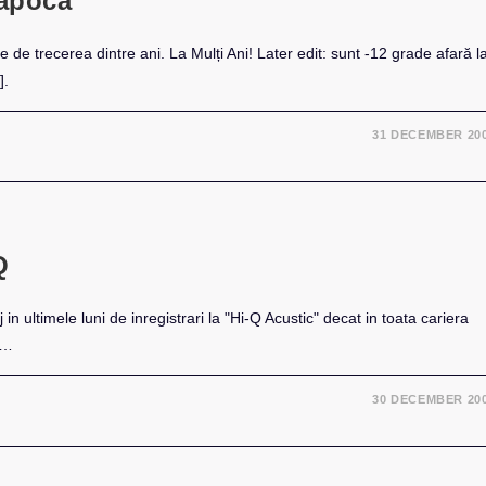
Napoca
 de trecerea dintre ani. La Mulți Ani! Later edit: sunt -12 grade afară l
].
31 DECEMBER 20
Q
n ultimele luni de inregistrari la "Hi-Q Acustic" decat in toata cariera
i…
30 DECEMBER 20