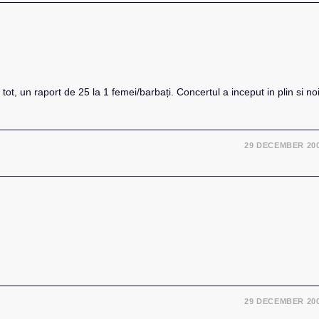
ot, un raport de 25 la 1 femei/barbați. Concertul a inceput in plin si noi
29 DECEMBER 20
29 DECEMBER 20