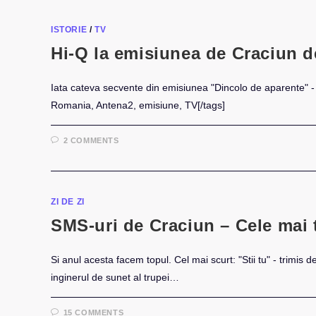
–
SEE
YOU
ISTORIE
/
TV
IN
2008
Hi-Q la emisiunea de Craciun 
Iata cateva secvente din emisiunea "Dincolo de aparente" 
Romania, Antena2, emisiune, TV[/tags]
2 COMMENTS
ZI DE ZI
SMS-uri de Craciun – Cele mai 
Si anul acesta facem topul. Cel mai scurt: "Stii tu" - trimis d
inginerul de sunet al trupei…
15 COMMENTS