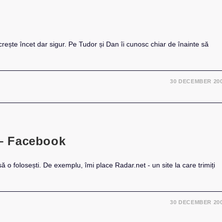
crește încet dar sigur. Pe Tudor și Dan îi cunosc chiar de înainte să
30 DECEMBER 20
 – Facebook
ă o folosești. De exemplu, îmi place Radar.net - un site la care trimiți
30 DECEMBER 20