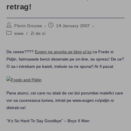
retrag!
Post
Post
Florin Grozea
19 January 2007
author:
published:
Post
www
/
Zi de zi
category:
De ceeee????
Eugen ne anunta pe blog-ul lui
ca Fredo si
Pidjin, faimoasele benzi desenate pe on-line, se opresc! De ce?
O sa-i intrebam pe baieti, trebuie sa ne spuna!! Ar fi pacat.
Pana atunci, cei care nu stiati de cei doi porumbei malefici care
vor sa cucereasca lumea, intrati pe www.eugen.ro/pidjin si
distrati-va!
“It’s So Hard To Say Goodbye” – Boyz II Men