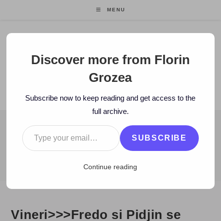
Skip
MENU
to
content
Florin Grozea
Discover more from Florin
Grozea
ENTREPRENEUR. FOUNDER/CEO MOCAPP.
Subscribe now to keep reading and get access to the
full archive.
Type your email…
BLOG
SUBSCRIBE
>
2007
>
January
>
19
>
Zi de zi
>
Vineri>>>Fredo si Pidjin se ret
Continue reading
Vineri>>>Fredo si Pidjin se