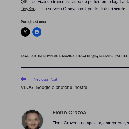
QIK
– serviciu de transmisii video de pe telefon, e legat aut
TinySong
– un serviciu Grooveshark pentru link-uri scurte, 
Partajează asta:
TAGS
:
ARTIȘTI
,
HYPEBOT
,
MUZICA
,
PING.FM
,
QIK
,
SEESMIC
,
TWITTER
Read
Previous Post
more
VLOG: Google e prietenul nostru
articles
Florin Grozea
Florin Grozea - compozitor, antreprenor, s