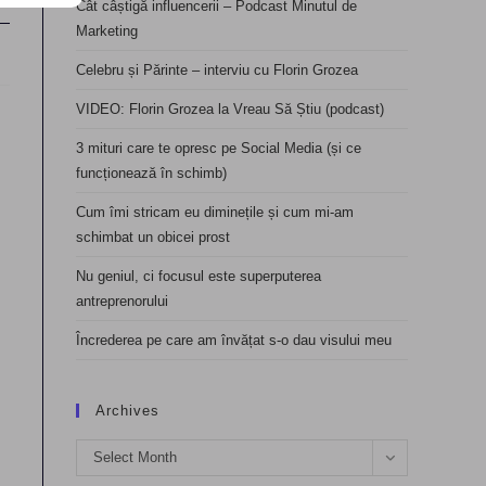
Cât câștigă influencerii – Podcast Minutul de
Marketing
Celebru și Părinte – interviu cu Florin Grozea
VIDEO: Florin Grozea la Vreau Să Știu (podcast)
3 mituri care te opresc pe Social Media (și ce
funcționează în schimb)
Cum îmi stricam eu diminețile și cum mi-am
schimbat un obicei prost
Nu geniul, ci focusul este superputerea
antreprenorului
Încrederea pe care am învățat s-o dau visului meu
Archives
Archives
Select Month