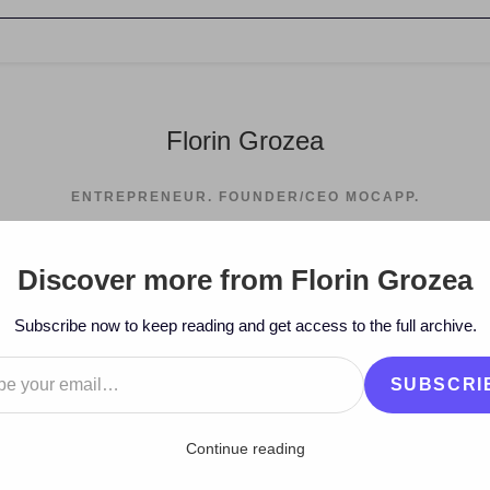
Florin Grozea
ENTREPRENEUR. FOUNDER/CEO MOCAPP.
Discover more from Florin Grozea
>
20
Subscribe now to keep reading and get access to the full archive.
…
SUBSCRI
Continue reading
ter pentru artisti