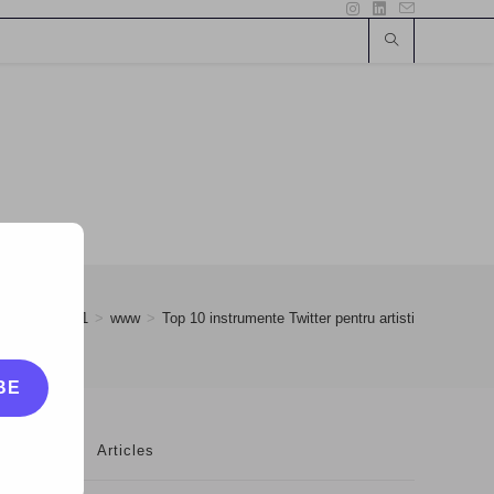
09
>
May
>
1
>
www
>
Top 10 instrumente Twitter pentru artisti
BE
Articles