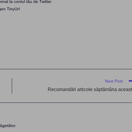
omat la contul tău de Twitter
gen TinyUrl
Next Post
Recomandări articole săptămâna aceas
ăgetător.