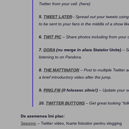
Twitter from your cell. (here)
5.
TWEET LATER
– Spread out your tweets using 
to be sent to your fans in the middle of a show lik
6.
TWIT PIC
– Share photos including from your ce
7.
DORA
(nu merge în afara Statelor Unite)
– Sh
listening to on Pandora.
8.
THE MATTINATOR
– Post to multiple Twitter 
a brief introductory video after the jump.
9.
PING.FM
(îl folosesc zilnic!)
– Update your soc
10.
TWITTER BUTTONS
– Get great looking “foll
De asemenea îmi plac:
Seesmic
– Twitter video, foarte folositor pentru vlogging