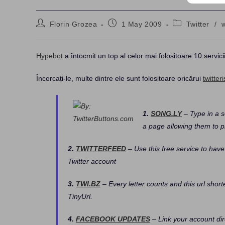
Post
Post
Post
Florin Grozea
1 May 2009
Twitter
/
author:
published:
category:
Hypebot
a întocmit un top al celor mai folositoare 10 servicii 
Încercați-le, multe dintre ele sunt folositoare oricărui
twitteri
1.
SONG.LY
– Type in a so
a page allowing them to pl
2.
TWITTERFEED
– Use this free service to hav
Twitter account
3.
TWI.BZ
– Every letter counts and this url short
TinyUrl.
4.
FACEBOOK UPDATES
– Link your account dir