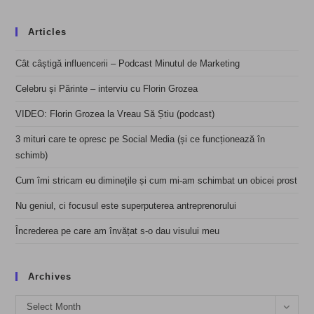
Articles
Cât câștigă influencerii – Podcast Minutul de Marketing
Celebru și Părinte – interviu cu Florin Grozea
VIDEO: Florin Grozea la Vreau Să Știu (podcast)
3 mituri care te opresc pe Social Media (și ce funcționează în
schimb)
Cum îmi stricam eu diminețile și cum mi-am schimbat un obicei prost
Nu geniul, ci focusul este superputerea antreprenorului
Încrederea pe care am învățat s-o dau visului meu
Archives
Archives
Select Month