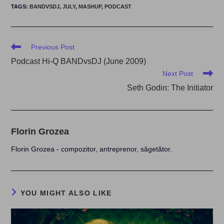
TAGS
:
BANDVSDJ
,
JULY
,
MASHUP
,
PODCAST
Read
Previous Post
more
Podcast Hi-Q BANDvsDJ (June 2009)
articles
Next Post
Seth Godin: The Initiator
Florin Grozea
Florin Grozea - compozitor, antreprenor, săgetător.
YOU MIGHT ALSO LIKE