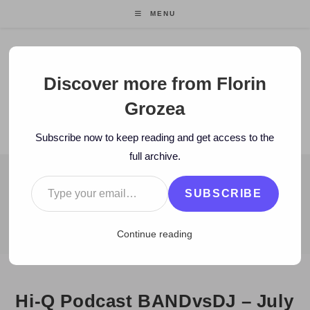
Skip
MENU
to
content
Florin Grozea
Discover more from Florin
Grozea
ENTREPRENEUR. FOUNDER/CEO MOCAPP.
Subscribe now to keep reading and get access to the
full archive.
Type your email…
BLOG
SUBSCRIBE
>
2009
>
July
>
29
>
Hi-Q
>
Hi-Q Podcast BANDvsDJ – July 2009 
Continue reading
Hi-Q Podcast BANDvsDJ – July