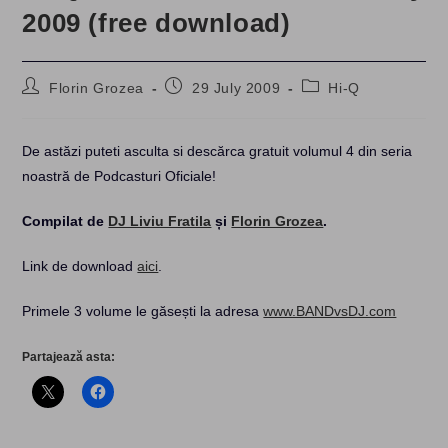
2009 (free download)
Post
Post
Post
Florin Grozea
29 July 2009
Hi-Q
author:
published:
category:
De astăzi puteti asculta si descărca gratuit volumul 4 din seria
noastră de Podcasturi Oficiale!
Compilat de
DJ Liviu Fratila
și
Florin Grozea
.
Link de download
aici
.
Primele 3 volume le găsești la adresa
www.BANDvsDJ.com
Partajează asta: