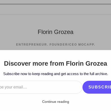
Florin Grozea
ENTREPRENEUR. FOUNDER/CEO MOCAPP.
Discover more from Florin Grozea
>
2010
>
March
>
25
>
Artisti
>
Subscribe now to keep reading and get access to the full archive.
…
SUBSCRI
Continue reading
tor sau textier? Vino la