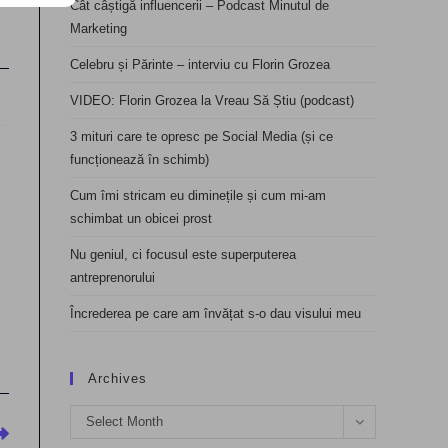
Cât câștigă influencerii – Podcast Minutul de
Marketing
Celebru și Părinte – interviu cu Florin Grozea
VIDEO: Florin Grozea la Vreau Să Știu (podcast)
3 mituri care te opresc pe Social Media (și ce
funcționează în schimb)
Cum îmi stricam eu diminețile și cum mi-am
schimbat un obicei prost
Nu geniul, ci focusul este superputerea
antreprenorului
Încrederea pe care am învățat s-o dau visului meu
Archives
Archives
Select Month