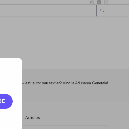
Drepturile.ro – ești autor sau textier? Vino la Adunarea Generala!
BE
Articles