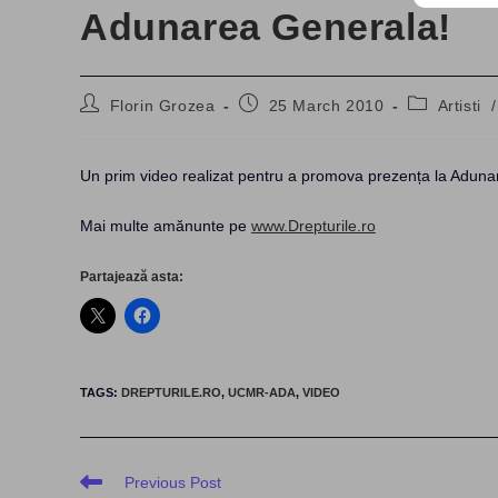
Adunarea Generala!
Post
Post
Post
Florin Grozea
25 March 2010
Artisti
/
author:
published:
category:
Un prim video realizat pentru a promova prezența la Adun
Mai multe amănunte pe
www.Drepturile.ro
Partajează asta:
TAGS
:
DREPTURILE.RO
,
UCMR-ADA
,
VIDEO
Read
Previous Post