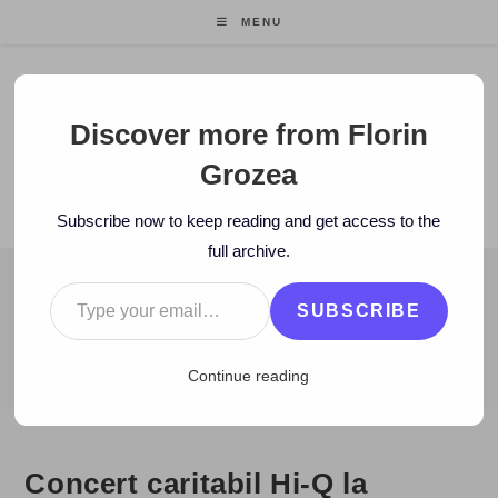
Skip
MENU
to
content
Florin Grozea
Discover more from Florin
Grozea
ENTREPRENEUR. FOUNDER/CEO MOCAPP.
Subscribe now to keep reading and get access to the
full archive.
Type your email…
BLOG
SUBSCRIBE
>
2010
>
May
>
7
>
Caritate/Voluntariat
>
Concert caritabil Hi-Q l
Continue reading
Concert caritabil Hi-Q la