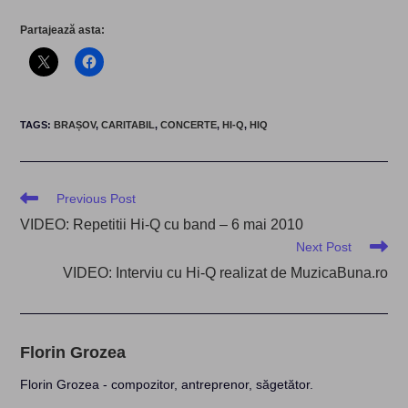
Partajează asta:
TAGS
:
BRAȘOV
,
CARITABIL
,
CONCERTE
,
HI-Q
,
HIQ
Read
Previous Post
more
VIDEO: Repetitii Hi-Q cu band – 6 mai 2010
articles
Next Post
VIDEO: Interviu cu Hi-Q realizat de MuzicaBuna.ro
Florin Grozea
Florin Grozea - compozitor, antreprenor, săgetător.