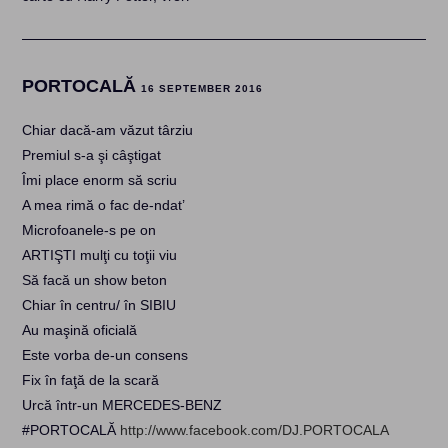
PORTOCALĂ
16 SEPTEMBER 2016
Chiar dacă-am văzut târziu
Premiul s-a şi câştigat
Îmi place enorm să scriu
A mea rimă o fac de-ndat’
Microfoanele-s pe on
ARTIŞTI mulţi cu toţii viu
Să facă un show beton
Chiar în centru/ în SIBIU
Au maşină oficială
Este vorba de-un consens
Fix în faţă de la scară
Urcă într-un MERCEDES-BENZ
#PORTOCALĂ
http://www.facebook.com/DJ.PORTOCALA