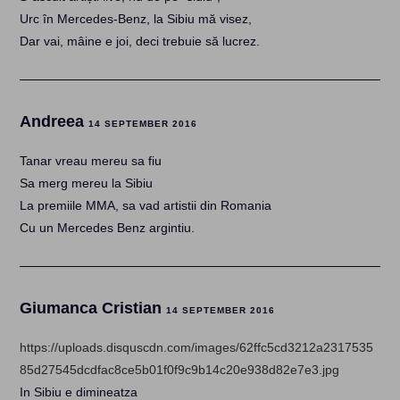
Urc în Mercedes-Benz, la Sibiu mă visez,
Dar vai, mâine e joi, deci trebuie să lucrez.
Andreea
14 SEPTEMBER 2016
Tanar vreau mereu sa fiu
Sa merg mereu la Sibiu
La premiile MMA, sa vad artistii din Romania
Cu un Mercedes Benz argintiu.
Giumanca Cristian
14 SEPTEMBER 2016
https://uploads.disquscdn.com/images/62ffc5cd3212a2317535
85d27545dcdfac8ce5b01f0f9c9b14c20e938d82e7e3.jpg
In Sibiu e dimineatza