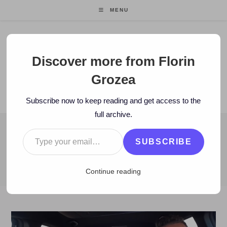
Skip
MENU
to
content
Florin Grozea
Discover more from Florin
Grozea
ENTREPRENEUR. FOUNDER/CEO MOCAPP.
Subscribe now to keep reading and get access to the
full archive.
Type your email…
BLOG
SUBSCRIBE
>
2016
>
September
>
13
>
Blog
>
Merg cu un Mercedes-Benz la
Continue reading