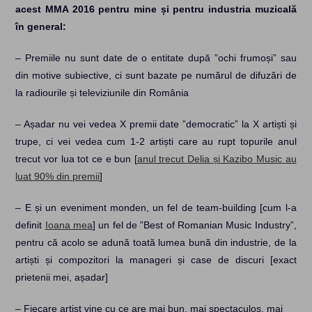
acest MMA 2016 pentru mine și pentru industria muzicală
în general:
– Premiile nu sunt date de o entitate după ”ochi frumoși” sau
din motive subiective, ci sunt bazate pe numărul de difuzări de
la radiourile și televiziunile din România
– Așadar nu vei vedea X premii date ”democratic” la X artiști și
trupe, ci vei vedea cum 1-2 artiști care au rupt topurile anul
trecut vor lua tot ce e bun [
anul trecut Delia și Kazibo Music au
luat 90% din premii
]
– E și un eveniment monden, un fel de team-building [cum l-a
definit
Ioana mea
] un fel de ”Best of Romanian Music Industry”,
pentru că acolo se adună toată lumea bună din industrie, de la
artiști și compozitori la manageri și case de discuri [exact
prietenii mei, așadar]
– Fiecare artist vine cu ce are mai bun, mai spectaculos, mai