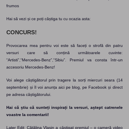
frumos
Hai să vezi și ce poți câștiga tu cu ocazia asta:
CONCURS!
Provocarea mea pentru voi este să faceți o strofă din patru
versuri care să conțină următoarele cuvinte:
“Artisti”,“Mercedes-Benz”,“Sibiu”. Premiul va consta într-un
accesoriu Mercedes-Benz!
Voi alege câștigătorul prin tragere la sorți miercuri seara (14
septembrie) și îl voi anunța aici pe blog, pe Facebook și direct
pe adresa câștigătorului.
Hai că știu că sunteți inspirați la versuri, aștept catrenele
voastre la comentarii!
Later Edit: Cătălina Vlașin a câștigat premiul – o cameră video