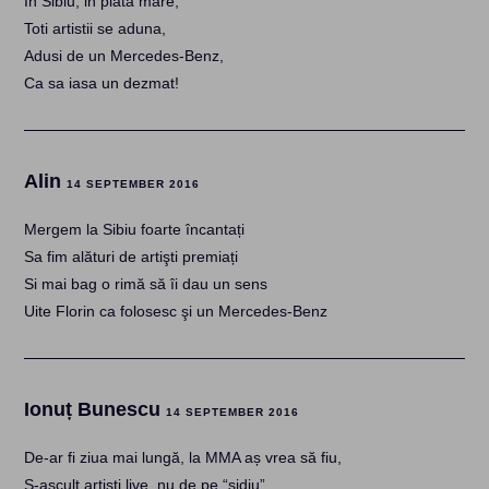
In Sibiu, in piata mare,
Toti artistii se aduna,
Adusi de un Mercedes-Benz,
Ca sa iasa un dezmat!
Alin
14 SEPTEMBER 2016
Mergem la Sibiu foarte încantați
Sa fim alături de artişti premiați
Si mai bag o rimă să îi dau un sens
Uite Florin ca folosesc şi un Mercedes-Benz
Ionuț Bunescu
14 SEPTEMBER 2016
De-ar fi ziua mai lungă, la MMA aș vrea să fiu,
S-ascult artiști live, nu de pe “sidiu”,