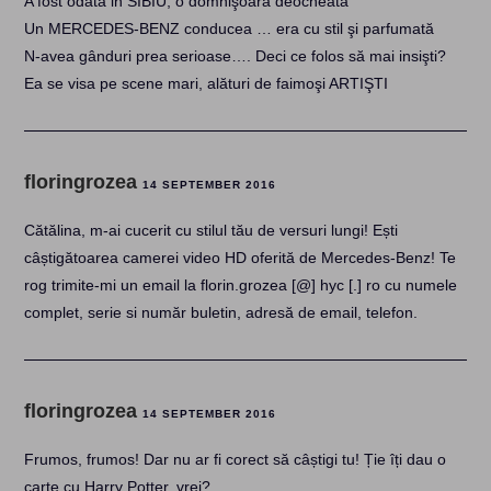
A fost odata in SIBIU, o domnişoară deocheată
Un MERCEDES-BENZ conducea … era cu stil şi parfumată
N-avea gânduri prea serioase…. Deci ce folos să mai insişti?
Ea se visa pe scene mari, alături de faimoşi ARTIŞTI
floringrozea
14 SEPTEMBER 2016
Cătălina, m-ai cucerit cu stilul tău de versuri lungi! Ești
câștigătoarea camerei video HD oferită de Mercedes-Benz! Te
rog trimite-mi un email la florin.grozea [@] hyc [.] ro cu numele
complet, serie si număr buletin, adresă de email, telefon.
floringrozea
14 SEPTEMBER 2016
Frumos, frumos! Dar nu ar fi corect să câștigi tu! Ție îți dau o
carte cu Harry Potter, vrei?