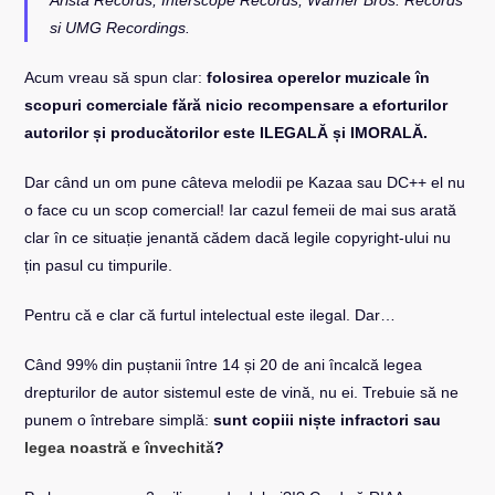
si UMG Recordings.
Acum vreau să spun clar:
folosirea operelor muzicale în
scopuri comerciale fără nicio recompensare a eforturilor
autorilor și producătorilor este ILEGALĂ și IMORALĂ.
Dar când un om pune câteva melodii pe Kazaa sau DC++ el nu
o face cu un scop comercial! Iar cazul femeii de mai sus arată
clar în ce situație jenantă cădem dacă legile copyright-ului nu
țin pasul cu timpurile.
Pentru că e clar că furtul intelectual este ilegal. Dar…
Când 99% din puștanii între 14 și 20 de ani încalcă legea
drepturilor de autor sistemul este de vină, nu ei. Trebuie să ne
punem o întrebare simplă:
sunt copiii niște infractori sau
legea noastră e învechită
?