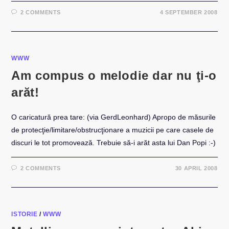
2 COMMENTS
4 SEPTEMBER 2008
WWW
Am compus o melodie dar nu ţi-o
arăt!
O caricatură prea tare: (via GerdLeonhard) Apropo de măsurile
de protecţie/limitare/obstrucţionare a muzicii pe care casele de
discuri le tot promovează. Trebuie să-i arăt asta lui Dan Popi :-)
2 COMMENTS
30 APRIL 2008
ISTORIE
/
WWW