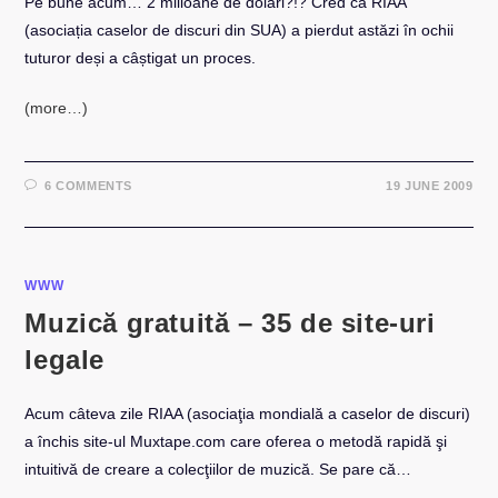
Pe bune acum… 2 milioane de dolari?!? Cred că RIAA
(asociația caselor de discuri din SUA) a pierdut astăzi în ochii
tuturor deși a câștigat un proces.
(more…)
6 COMMENTS
19 JUNE 2009
WWW
Muzică gratuită – 35 de site-uri
legale
Acum câteva zile RIAA (asociaţia mondială a caselor de discuri)
a închis site-ul Muxtape.com care oferea o metodă rapidă şi
intuitivă de creare a colecţiilor de muzică. Se pare că…