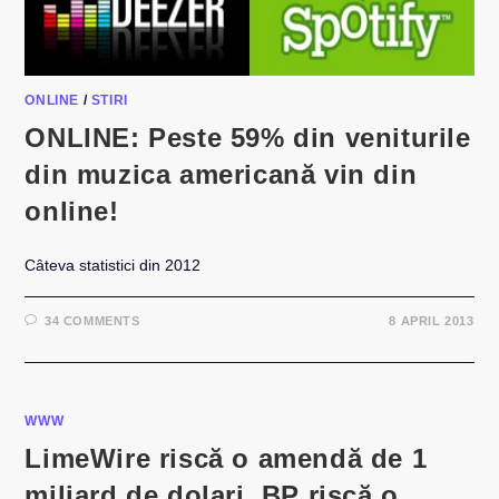
ONLINE
/
STIRI
ONLINE: Peste 59% din veniturile
din muzica americană vin din
online!
Câteva statistici din 2012
34 COMMENTS
8 APRIL 2013
WWW
LimeWire riscă o amendă de 1
miliard de dolari. BP riscă o