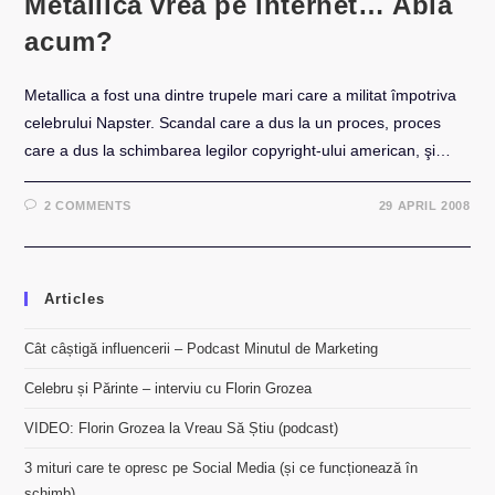
Metallica vrea pe internet… Abia
acum?
Metallica a fost una dintre trupele mari care a militat împotriva
celebrului Napster. Scandal care a dus la un proces, proces
care a dus la schimbarea legilor copyright-ului american, şi…
2 COMMENTS
29 APRIL 2008
Articles
Cât câștigă influencerii – Podcast Minutul de Marketing
Celebru și Părinte – interviu cu Florin Grozea
VIDEO: Florin Grozea la Vreau Să Știu (podcast)
3 mituri care te opresc pe Social Media (și ce funcționează în
schimb)