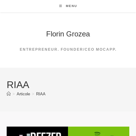
Skip
MENU
to
content
Florin Grozea
ENTREPRENEUR. FOUNDER/CEO MOCAPP.
RIAA
>
Articole
>
RIAA