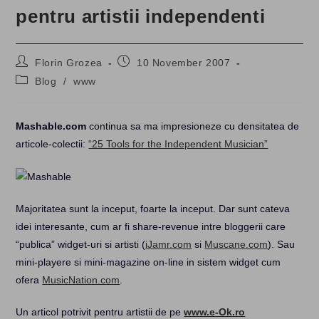
pentru artistii independenti
Post
Post
Florin Grozea
10 November 2007
author:
published:
Post
Blog
/
www
category:
Mashable.com
continua sa ma impresioneze cu densitatea de
articole-colectii:
“25 Tools for the Independent Musician”
Majoritatea sunt la inceput, foarte la inceput. Dar sunt cateva
idei interesante, cum ar fi share-revenue intre bloggerii care
“publica” widget-uri si artisti (
iJamr.com
si
Muscane.com
). Sau
mini-playere si mini-magazine on-line in sistem widget cum
ofera
MusicNation.com
.
Un articol potrivit pentru artistii de pe
www.e-Ok.ro