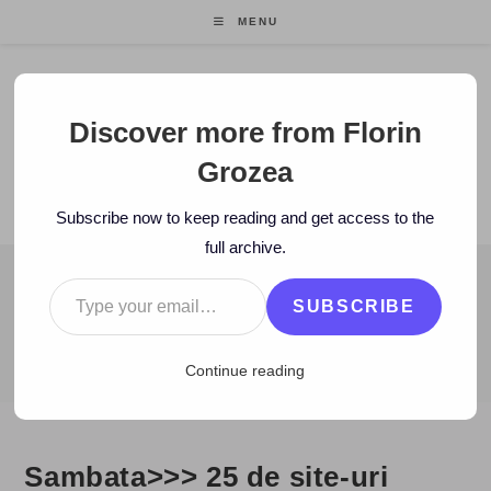
Skip
MENU
to
content
Florin Grozea
Discover more from Florin
Grozea
ENTREPRENEUR. FOUNDER/CEO MOCAPP.
Subscribe now to keep reading and get access to the
full archive.
Type your email…
BLOG
SUBSCRIBE
>
2007
>
November
>
10
>
Blog
>
Sambata>>> 25 de site-uri pentru
Continue reading
Sambata>>> 25 de site-uri