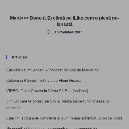
Marți>>> Bono (U2) cântă pe iLike.com o piesă ne-
lansată
13 November 2007
Articles
Cât câștigă influencerii – Podcast Minutul de Marketing
Celebru și Părinte – interviu cu Florin Grozea
VIDEO: Florin Grozea la Vreau Să Știu (podcast)
3 mituri care te opresc pe Social Media (și ce funcționează în
schimb)
Cum îmi stricam eu diminețile și cum mi-am schimbat un obicei prost
Nu geniul, ci focusul este superputerea antreprenorului