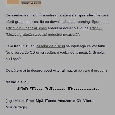
De asemenea majorii își îndreaptă atenția și spre site-urile care
oferă gratuit muzica, fie ea download sau streaming. Spune
un
articol din FinancialTimes
apărut la douar o zi după
articolul
“Muzica gratuită salvează industria muzicală”
.
Le-a trebuit 10 ani
caselor de discuri
să înțeleagă ce vor fanii.
Nu e vorba de CD-uri și
codări
, e vorba de… muzică. Simplu,
nu-i așa?
Ce părere ai tu despre acest viitor al muzicii
pe care îl propun
?
Melodia zilei:
[tags]Music, Free, Mp3, iTunes, Amazon, e-Ok, Viitorul
Muzicii[/tags]