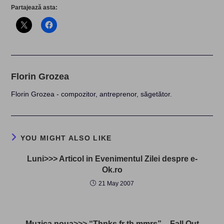
Partajează asta:
Florin Grozea
Florin Grozea - compozitor, antreprenor, săgetător.
YOU MIGHT ALSO LIKE
Luni>>> Articol in Evenimentul Zilei despre e-
Ok.ro
21 May 2007
Muzica noua>>> “Thnks fr th mmrs” – Fall Out