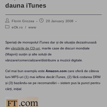
dauna iTunes
Post
Post
Florin Grozea
20 January 2008
author:
published:
Post
eOk.ro
/
www
category:
Speriați de monopolul iTunes dar și de situația dezastruoasă
din
vânzările de CD-uri
, marile case de discuri mondiale
(Majorii) susțin și alte soluții de
vânzare/comercializare/distribuire a muzicii digitale.
Cel mai bun exemplu este
Amazon.com
care oferă de câteva
luni MP3-uri (1) mai ieftine decât iTunes, (2) fără codarea DRM
și (3) bazându-se pe recomandări – sistem pus la punct pentru
cărți, inițial.