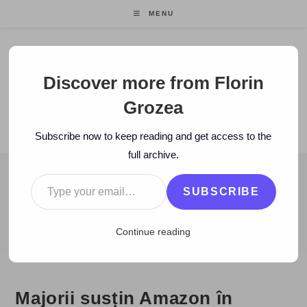
Skip
MENU
to
content
Florin Grozea
Discover more from Florin
Grozea
ENTREPRENEUR. FOUNDER/CEO MOCAPP.
Subscribe now to keep reading and get access to the
full archive.
Type your email…
BLOG
SUBSCRIBE
>
2008
>
January
>
20
>
www
>
Majorii susțin Amazon în dauna i
Continue reading
Majorii susțin Amazon în