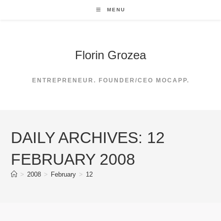
Skip
MENU
to
content
Florin Grozea
ENTREPRENEUR. FOUNDER/CEO MOCAPP.
DAILY ARCHIVES: 12
FEBRUARY 2008
>
2008
>
February
>
12