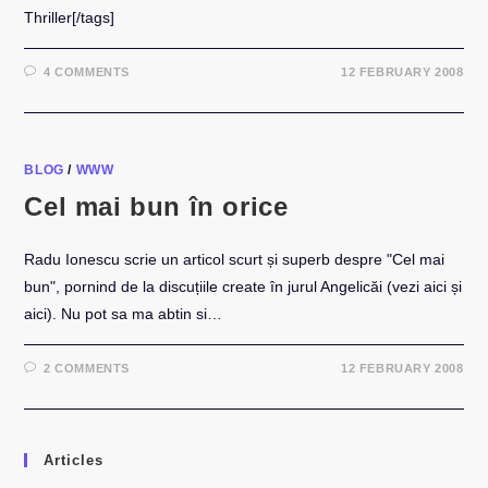
Thriller[/tags]
4 COMMENTS
12 FEBRUARY 2008
BLOG
/
WWW
Cel mai bun în orice
Radu Ionescu scrie un articol scurt și superb despre "Cel mai
bun", pornind de la discuțiile create în jurul Angelicăi (vezi aici și
aici). Nu pot sa ma abtin si…
2 COMMENTS
12 FEBRUARY 2008
Articles