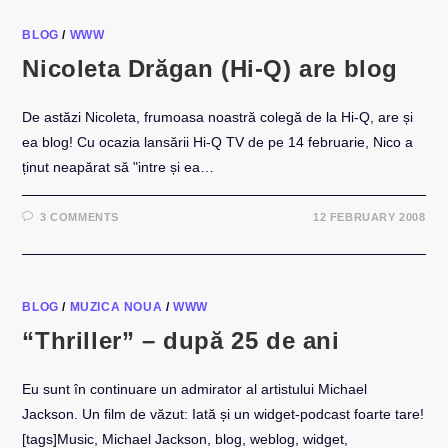
BLOG
/
WWW
Nicoleta Drăgan (Hi-Q) are blog
De astăzi Nicoleta, frumoasa noastră colegă de la Hi-Q, are și
ea blog! Cu ocazia lansării Hi-Q TV de pe 14 februarie, Nico a
ținut neapărat să "intre și ea…
3 COMMENTS
12 FEBRUARY 2008
BLOG
/
MUZICA NOUA
/
WWW
“Thriller” – după 25 de ani
Eu sunt în continuare un admirator al artistului Michael
Jackson. Un film de văzut: Iată și un widget-podcast foarte tare!
[tags]Music, Michael Jackson, blog, weblog, widget,