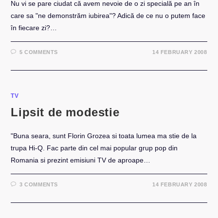
Nu vi se pare ciudat că avem nevoie de o zi specială pe an în
care sa "ne demonstrăm iubirea"? Adică de ce nu o putem face
în fiecare zi?…
5 COMMENTS
14 FEBRUARY 2008
TV
Lipsit de modestie
"Buna seara, sunt Florin Grozea si toata lumea ma stie de la
trupa Hi-Q. Fac parte din cel mai popular grup pop din
Romania si prezint emisiuni TV de aproape…
3 COMMENTS
14 FEBRUARY 2008