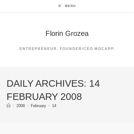
Skip
MENU
to
content
Florin Grozea
ENTREPRENEUR. FOUNDER/CEO MOCAPP.
DAILY ARCHIVES: 14
FEBRUARY 2008
>
2008
>
February
>
14