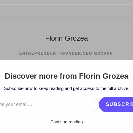
Florin Grozea
ENTREPRENEUR. FOUNDER/CEO MOCAPP.
Discover more from Florin Grozea
>
2008
Subscribe now to keep reading and get access to the full archive.
…
SUBSCRI
Continue reading
s, free games