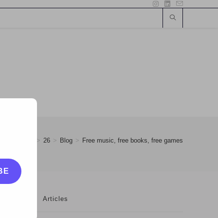
>
February
>
26
>
Blog
>
Free music, free books, free games
BE
Articles