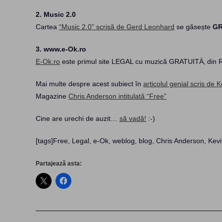
2. Music 2.0
Cartea
“Music 2.0” scrisă de Gerd Leonhard
se găsește
GR
3. www.e-Ok.ro
E-Ok.ro
este primul site LEGAL cu muzică GRATUITÄ‚ din Româ
Mai multe despre acest subiect în
articolul genial scris de 
Magazine
Chris Anderson intitulată “Free”
Cine are urechi de auzit…
să vadă!
:-)
[tags]Free, Legal, e-Ok, weblog, blog, Chris Anderson, Kevi
Partajează asta: