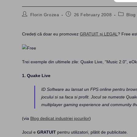
Post
Post
Post
Florin Grozea
26 February 2008
Blog
author:
published:
category
Credeți că doar eu promovez
GRATUIT și LEGAL
? Free est
Trei exemple din ultimele zile: Quake Live, “Music 2.0”, eOk
1. Quake Live
ID Software au lansat un FPS online pentru brows
jocului si sa faca si profit. Jocul se numeste Qua
multiplayer gaming experience and community thr
(via
Blog dedicat industriei jocurilor
)
Jocul e
GRATUIT
pentru utilizatori, plătit de publicitate.