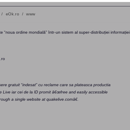
/
eOk.ro
/
www
:
e “noua ordine mondială” într-un sistem al super-distribuției informației
.ro
ere gratuit “indesat” cu reclame care sa plateasca productia
ke Live iar cei de la ID promit â€œfree and easily accessible
ough a single website at quakelive.comâ€.