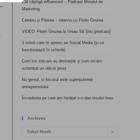
Cât câștigă influencerii – Podcast Minutul de
Marketing
Celebru și Părinte – interviu cu Florin Grozea
VIDEO: Florin Grozea la Vreau Să Știu (podcast)
.
3 mituri care te opresc pe Social Media (și ce
funcționează în schimb)
Cum îmi stricam eu diminețile și cum mi-am
schimbat un obicei prost
Nu geniul, ci focusul este superputerea
antreprenorului
Încrederea pe care am învățat s-o dau visului meu
Archives
Archives
Select Month