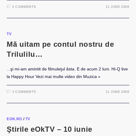
2 COMMENTS
11 JUNE 2008
TV
Mă uitam pe contul nostru de
Trilulilu…
...şi mi-am amintit de filmuleţul ăsta. E de acum 2 luni. Hi-Q live
la Happy Hour Vezi mai multe video din Muzica »
3 COMMENTS
11 JUNE 2008
EOK.RO
/
TV
Ştirile eOkTV – 10 iunie