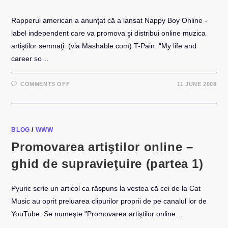
Rapperul american a anunţat că a lansat Nappy Boy Online -
label independent care va promova şi distribui online muzica
artiştilor semnaţi. (via Mashable.com) T-Pain: “My life and
career so…
ON
COMMENTS OFF
11 JUNE 2008
T-
PAIN
LANSEAZĂ
LABEL
EXCLUSIV
ON-
LINE
BLOG
/
WWW
Promovarea artiştilor online –
ghid de supravieţuire (partea 1)
Pyuric scrie un articol ca răspuns la vestea că cei de la Cat
Music au oprit preluarea clipurilor proprii de pe canalul lor de
YouTube. Se numeşte "Promovarea artiştilor online…