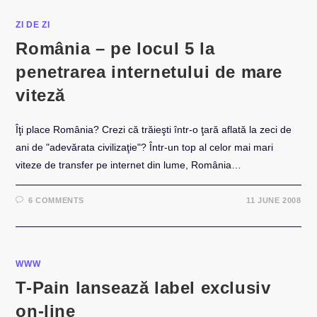
ZI DE ZI
România – pe locul 5 la
penetrarea internetului de mare
viteză
Îţi place România? Crezi că trăieşti într-o ţară aflată la zeci de
ani de "adevărata civilizaţie"? Într-un top al celor mai mari
viteze de transfer pe internet din lume, România…
6 COMMENTS
11 JUNE 2008
WWW
T-Pain lansează label exclusiv
on-line