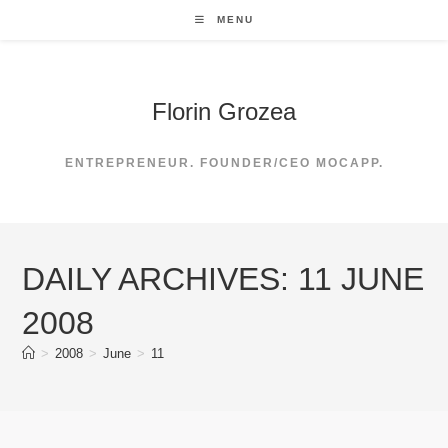
Skip
MENU
to
content
Florin Grozea
ENTREPRENEUR. FOUNDER/CEO MOCAPP.
DAILY ARCHIVES: 11 JUNE
2008
>
2008
>
June
>
11