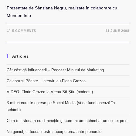
Prezentate de Sânziana Negru, realizate în colaborare cu
Monden.Info
5 COMMENTS
11 JUNE 2008
Articles
Cât câștigă influencerii – Podcast Minutul de Marketing
Celebru și Părinte – interviu cu Florin Grozea
VIDEO: Florin Grozea la Vreau Să Știu (podcast)
3 mituri care te opresc pe Social Media (și ce funcționează în
schimb)
Cum îmi stricam eu diminețile și cum mi-am schimbat un obicei prost
Nu geniul, ci focusul este superputerea antreprenorului