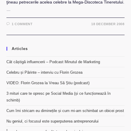
ţineau petrecerile acelea celebre la Mega-Discoteca Tineretului.
…
1 COMMENT
18 DECEMBER 2008
Articles
Cât câștigă influencerii – Podcast Minutul de Marketing
Celebru și Părinte – interviu cu Florin Grozea
VIDEO: Florin Grozea la Vreau Să Știu (podcast)
3 mituri care te opresc pe Social Media (și ce funcționează în
schimb)
Cum îmi stricam eu diminețile și cum mi-am schimbat un obicei prost
Nu geniul, ci focusul este superputerea antreprenorului