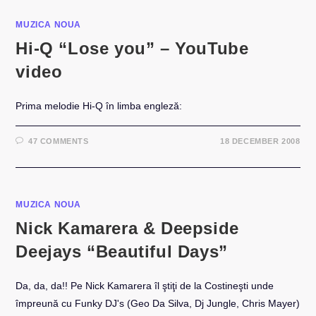
MUZICA NOUA
Hi-Q “Lose you” – YouTube
video
Prima melodie Hi-Q în limba engleză:
47 COMMENTS
18 DECEMBER 2008
MUZICA NOUA
Nick Kamarera & Deepside
Deejays “Beautiful Days”
Da, da, da!! Pe Nick Kamarera îl ştiţi de la Costineşti unde
împreună cu Funky DJ's (Geo Da Silva, Dj Jungle, Chris Mayer)