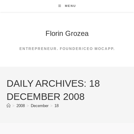
Skip
MENU
to
content
Florin Grozea
ENTREPRENEUR. FOUNDER/CEO MOCAPP.
DAILY ARCHIVES: 18
DECEMBER 2008
>
2008
>
December
>
18