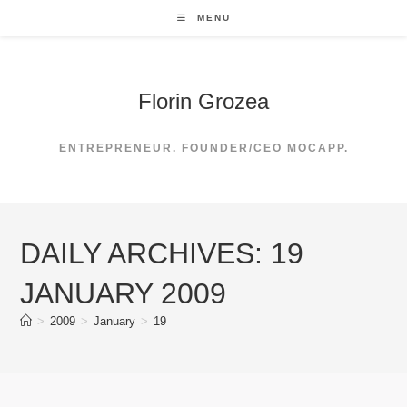
Skip
MENU
to
content
Florin Grozea
ENTREPRENEUR. FOUNDER/CEO MOCAPP.
DAILY ARCHIVES: 19
JANUARY 2009
>
2009
>
January
>
19