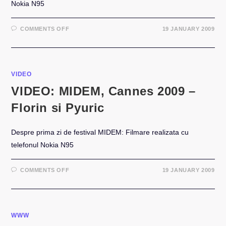
Nokia N95
ON
COMMENTS OFF
19 JANUARY 2009
VIDEO:
MIDEM
CANNES
2009
–
NRJ
MUSIC
VIDEO
AWARDS
COVOR
VIDEO: MIDEM, Cannes 2009 –
ROSU
Florin si Pyuric
Despre prima zi de festival MIDEM: Filmare realizata cu
telefonul Nokia N95
ON
COMMENTS OFF
19 JANUARY 2009
VIDEO:
MIDEM,
CANNES
2009
–
FLORIN
SI
WWW
PYURIC