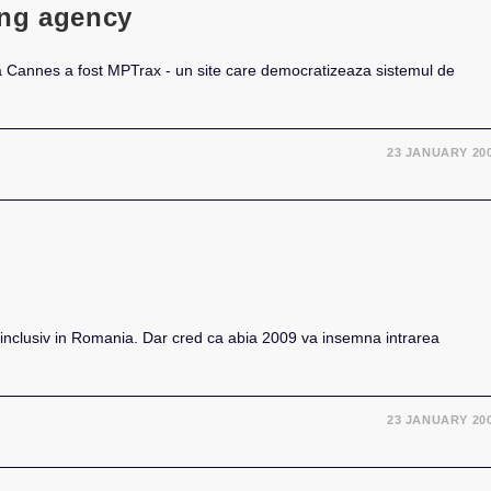
ing agency
 la Cannes a fost MPTrax - un site care democratizeaza sistemul de
23 JANUARY 20
 inclusiv in Romania. Dar cred ca abia 2009 va insemna intrarea
23 JANUARY 20