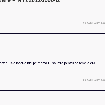
uare – NY22012009042
23 JANUARY 20
ortarul n-a lasat-o nici pe mama lui sa intre pentru ca femeia era
23 JANUARY 20