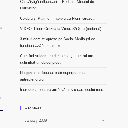
Cât câștigă influencerii – Podcast Minutul de
Marketing
Celebru și Părinte – interviu cu Florin Grozea
09
VIDEO: Florin Grozea la Vreau Să Știu (podcast)
3 mituri care te opresc pe Social Media (și ce
funcționează în schimb)
Cum îmi stricam eu diminețile și cum mi-am
schimbat un obicei prost
Nu geniul, ci focusul este superputerea
antreprenorului
Încrederea pe care am învățat s-o dau visului meu
09
Archives
Archives
January 2009