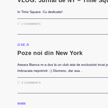
VLOG: Jurnal de NY – Time Sq
In Time Square. Cu dedicatie!
2 COMMENTS
ZI DE ZI
Poze noi din New York
Aseara Bianca m-a dus la un club atat de exclusivist incat p
imbracata nepotrivit :-) Glumesc, dar asa…
9 COMMENTS
WWW