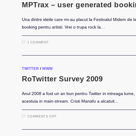
MPTrax – user generated book
Una dintre ideile care mi-au placut la Festivalul Midem de
booking pentru artisti. Vrei o trupa rock la…
1 COMMENT
TWITTER
/
WWW
RoTwitter Survey 2009
Anul 2008 a fost un an bun pentru Twitter in intreaga lume,
acestuia in main-stream. Cristi Manafu a alcatuit…
ON
COMMENTS OFF
ROTWITTER
SURVEY
2009