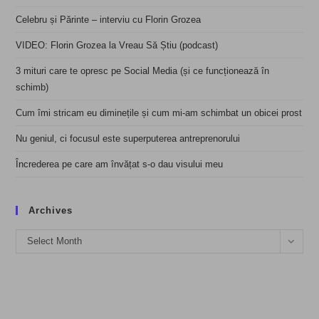
Celebru și Părinte – interviu cu Florin Grozea
VIDEO: Florin Grozea la Vreau Să Știu (podcast)
3 mituri care te opresc pe Social Media (și ce funcționează în
schimb)
Cum îmi stricam eu diminețile și cum mi-am schimbat un obicei prost
Nu geniul, ci focusul este superputerea antreprenorului
Încrederea pe care am învățat s-o dau visului meu
Archives
Archives
Select Month