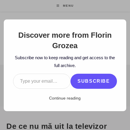
Skip
MENU
to
content
Florin Grozea
Discover more from Florin
Grozea
ENTREPRENEUR. FOUNDER/CEO MOCAPP.
Subscribe now to keep reading and get access to the
full archive.
Type your email…
BLOG
SUBSCRIBE
>
2009
>
February
>
10
>
TV
>
De ce nu mă uit la televizor
Continue reading
De ce nu mă uit la televizor