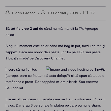
Post
Post
Post
Florin Grozea
10 February 2009
TV
author:
published:
category:
Să tot fie vreo 2 ani
de când nu mă mai uit la TV. Aproape
deloc.
Singurul moment este chiar când mă bag în pat, târziu de tot, și
zappez. Dacă am noroc dau peste un film pe HBO sau peste
’How it‘s made’ pe Discovery Channel.
Încerc să nu fiu fițos
(apropo, oare ce înseamnă asta defapt?) și să spun că tot ce e
românesc e prost. Dar zappând m-am plictisit. Sau enervat.
Sau oripilat.
Era un show
, ceva cu vedete care se luau la întrecere. Putea fi
haios. Dar erau 6 personaje în platou pe care eu nu le știam.