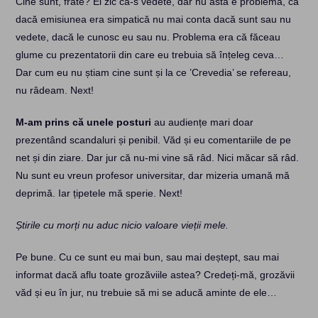
Cine sunt, frate? Ei zic că-s vedete, dar nu asta e problema, că
dacă emisiunea era simpatică nu mai conta dacă sunt sau nu
vedete, dacă le cunosc eu sau nu. Problema era că făceau
glume cu prezentatorii din care eu trebuia să înțeleg ceva…
Dar cum eu nu știam cine sunt și la ce ’Crevedia’ se refereau,
nu râdeam. Next!
M-am prins că unele posturi
au audiențe mari doar
prezentând scandaluri și penibil. Văd și eu comentariile de pe
net și din ziare. Dar jur că nu-mi vine să râd. Nici măcar să râd.
Nu sunt eu vreun profesor universitar, dar mizeria umană mă
deprimă. Iar țipetele mă sperie. Next!
Știrile cu morți nu aduc nicio valoare vieții mele.
Pe bune. Cu ce sunt eu mai bun, sau mai deștept, sau mai
informat dacă aflu toate grozăviile astea? Credeți-mă, grozăvii
văd și eu în jur, nu trebuie să mi se aducă aminte de ele…