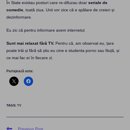
În State existau posturi care re-difuzau doar
seriale de
comedie
, toată ziua. Unii vor zice că e spălare de creieri și
dezinformare.
Eu zic că pentru informare avem internetul.
Sunt mai relaxat fără TV.
Pentru că, am observat eu, țara
poate trăi și fără să știu eu cine e studenta porno sau Iliuță, și
ce mai fac ei în fiecare zi.
Partajează asta:
TAGS
:
TV
Read
Previous Post