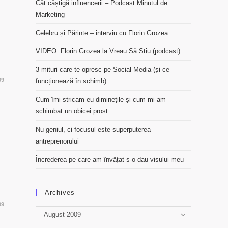
Cât câștigă influencerii – Podcast Minutul de
Marketing
Celebru și Părinte – interviu cu Florin Grozea
VIDEO: Florin Grozea la Vreau Să Știu (podcast)
3 mituri care te opresc pe Social Media (și ce
09
funcționează în schimb)
Cum îmi stricam eu diminețile și cum mi-am
schimbat un obicei prost
Nu geniul, ci focusul este superputerea
antreprenorului
Încrederea pe care am învățat s-o dau visului meu
Archives
09
Archives
August 2009