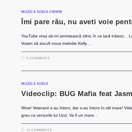
MUZICA NOUA
/
WWW
Îmi pare rău, nu aveti voie pent
YouTube vrea să-mi amintească zilnic în ce țară trăiesc... 
Voiam să ascult noua melodie Kelly…
9 COMMENTS
MUZICA NOUA
Videoclip: BUG Mafia feat Jasmi
Wow! Veteranii s-au întors, dar s-au întors în stil mare! Vid
greu ca versurile lui Uzzi. Va fi un mare…
11 COMMENTS