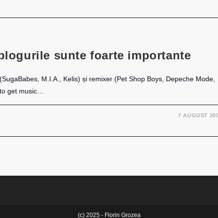
blogurile sunte foarte importante
l (SugaBabes, M.I.A., Kelis) și remixer (Pet Shop Boys, Depeche Mode,
 to get music…
7 AUGUST 20
(c) 2025 - Florin Grozea