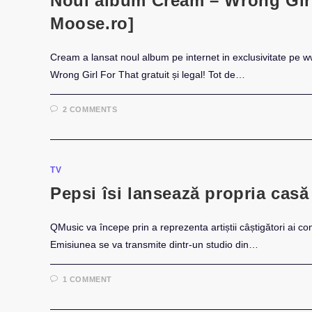
Noul album Cream – Wrong Girl
Moose.ro]
Cream a lansat noul album pe internet in exclusivitate pe 
Wrong Girl For That gratuit și legal! Tot de…
2 COMMENTS
TV
Pepsi îsi lansează propria casă
QMusic va începe prin a reprezenta artiștii câștigători ai co
Emisiunea se va transmite dintr-un studio din…
1 COMMENT