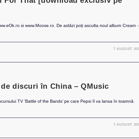
 For That [download exclusiv pe
www.eOk.ro si www.Moose.ro. De astăzi poți asculta noul album Cream -
7 AUGUST 20
 de discuri în China – QMusic
ncursului TV ’Battle of the Bands’ pe care Pepsi îl va lansa în toamnă.
7 AUGUST 20