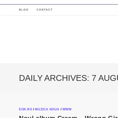
Skip
to
BLOG
CONTACT
content
DAILY ARCHIVES: 7 AUG
EOK.RO
/
MUZICA NOUA
/
WWW