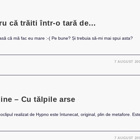
ru că trăiti într-o tară de…
Lasă că mă fac eu mare :-( Pe bune? Și trebuia să-mi mai spui asta?
7 AUGUST 20
ne – Cu tălpile arse
eoclipul realizat de Hypno este întunecat, original, plin de metafore. Est
7 AUGUST 20