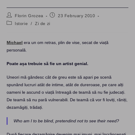
Post
Post
Florin Grozea
23 February 2010
author:
published:
Post
Istorie
/
Zi de zi
category:
Michael
era un om retras, plin de vise, secat de viață
personală.
Poate așa trebuie să fie un artist genial.
Uneori mă gândesc cât de greu este să apari pe scenă
spunând lucruri atât de intime, atât de dureroase, pe care alți
oameni le ascund o viață întreagă de teamă să nu fie judecați.
De teamă să nu pară vulnerabili. De teamă că vor fi loviți, răniți,
dezamăgiți, trădați.
Who am I to be blind, pretendind not to see their need?
După fiecare dezamăgire devenim mai imuni, mai încrâncenați,