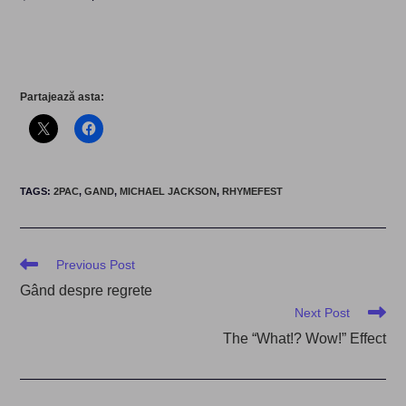
Partajează asta:
TAGS
:
2PAC
,
GAND
,
MICHAEL JACKSON
,
RHYMEFEST
Read
Previous Post
more
Gând despre regrete
articles
Next Post
The “What!? Wow!” Effect