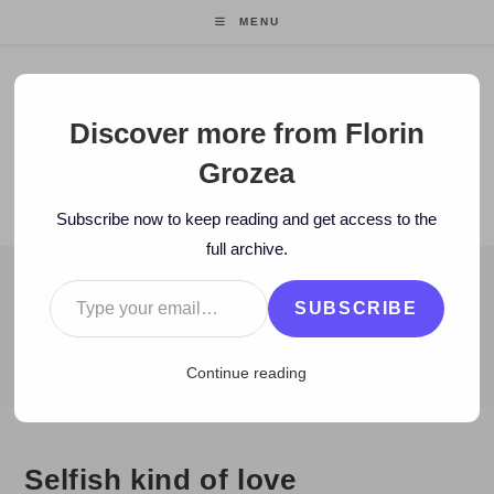
Skip
MENU
to
content
Florin Grozea
Discover more from Florin
Grozea
ENTREPRENEUR. FOUNDER/CEO MOCAPP.
Subscribe now to keep reading and get access to the
full archive.
Type your email…
BLOG
SUBSCRIBE
>
2010
>
February
>
23
>
Zi de zi
>
Selfish kind of love
Continue reading
Selfish kind of love