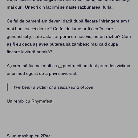
mai duri. Uneori din lacrimi se naște răzbunarea, furia.
Ce fel de oameni am deveni dacă după fiecare înfrângere am fi
mai buni cu cei din jur? Ce fel de lume ar fi cea în care
genunchiul julit de asfalt ar porni un nou vis, nu un război? Cum
aș fi eu dacă aș avea puterea să zâmbesc mai cald după
fiecare lovitură primită?
Aș vrea să fiu mai mult ca
el
pentru că am fost prea des victima
unui mod egoist de a privi universul.
I’ve been a victim of a selfish kind of love
Un remix cu
Rhymefest
:
Și un mashup cu 2Pac: